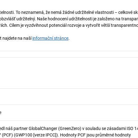
telnosti. To neznamená, že nemá žádné udržitelné vlastnosti – celkové sk
obzvlášť udržitelný. Naše hodnocení udržitelnosti je založeno na transpar
ích. Cílem je vyzdvihnout potenciál rozvoje a vytvořit větší transparentno
st najdete na naší
informační stránce
.
e
edl náš partner GlobalChanger (GreenZero) v souladu se zásadami ISO 
7 (PCF) (GWP100 [verze IPCC]). Hodnoty PCF jsou průměrné hodnoty