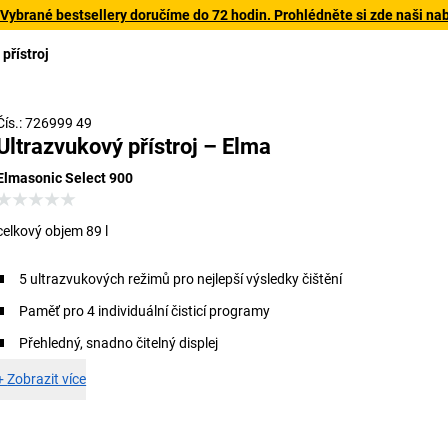
 Vybrané bestsellery doručíme do 72 hodin. Prohlédněte si zde naši na
přístroj
Čís.: 726999 49
Ultrazvukový přístroj – Elma
Elmasonic Select 900
celkový objem 89 l
5 ultrazvukových režimů pro nejlepší výsledky čištění
Paměť pro 4 individuální čisticí programy
Přehledný, snadno čitelný displej
+
Zobrazit více