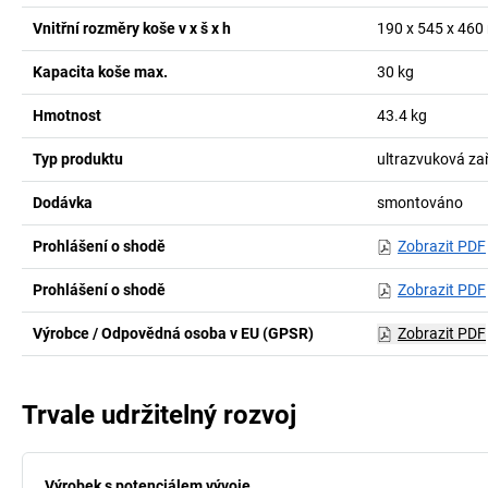
Vnitřní rozměry koše v x š x h
190 x 545 x 460
Kapacita koše max.
30
kg
Hmotnost
43.4
kg
Typ produktu
ultrazvuková zař
Dodávka
smontováno
Prohlášení o shodě
Zobrazit PDF
Prohlášení o shodě
Zobrazit PDF
Výrobce / Odpovědná osoba v EU (GPSR)
Zobrazit PDF
Trvale udržitelný rozvoj
Výrobek s potenciálem vývoje