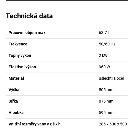
Technická data
Pracovní objem max.
63.7
l
Frekvence
50/60
Hz
Topný výkon
2
kW
Efektivní výkon
960
W
Materiál
ušlechtilá ocel
Výška
505
mm
Šířka
875
mm
Hloubka
595
mm
Vnitřní rozměry vany v x š x h
285 x 600 x 500