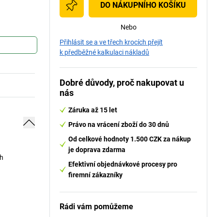
DO NÁKUPNÍHO KOŠÍKU
Nebo
Přihlásit se a ve třech krocích přejít
k předběžné kalkulaci nákladů
Dobré důvody, proč nakupovat u
nás
Záruka až 15 let
Právo na vrácení zboží do 30 dnů
Od celkové hodnoty 1.500 CZK za nákup
je doprava zdarma
ch
Efektivní objednávkové procesy pro
firemní zákazníky
Rádi vám pomůžeme