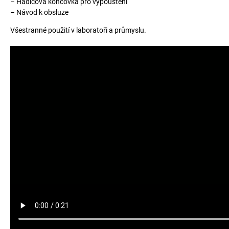
– Hadicová koncovka pro vypouštění
– Návod k obsluze
Všestranné použití v laboratoři a průmyslu.