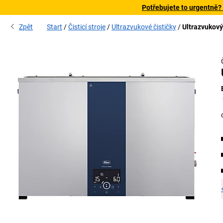
Potřebujete to urgentně?
Zpět
Start
Čisticí stroje
Ultrazvukové čističky
Ultrazvukový 