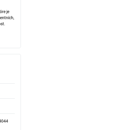
óre je
entních,
st.
14044