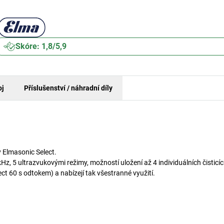
Skóre: 1,8/5,9
oj
Příslušenství / náhradní díly
y Elmasonic Select.
Hz, 5 ultrazvukovými režimy, možností uložení až 4 individuálních čisticí
t 60 s odtokem) a nabízejí tak všestranné využití.