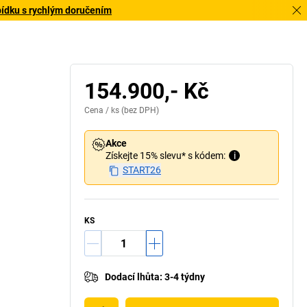
bídku s rychlým doručením
154.900,- Kč
Cena /
ks
(bez DPH)
Akce
Získejte 15% slevu* s kódem:
i
START26
KS
Dodací lhůta
:
3-4 týdny