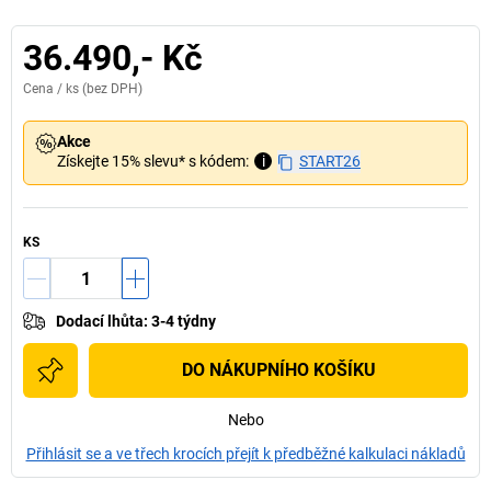
36.490,- Kč
Cena /
ks
(bez DPH)
Akce
Získejte 15% slevu* s kódem:
i
START26
KS
Dodací lhůta
:
3-4 týdny
DO NÁKUPNÍHO KOŠÍKU
Nebo
Přihlásit se a ve třech krocích přejít k předběžné kalkulaci nákladů