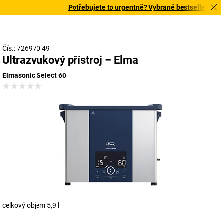
Potřebujete to urgentně? Vybrané bestsellery doru
Čís.: 726970 49
Ultrazvukový přístroj – Elma
Elmasonic Select 60
celkový objem 5,9 l