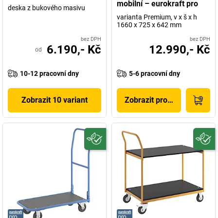
mobilní – eurokraft pro
deska z bukového masivu
varianta Premium, v x š x h
1660 x 725 x 642 mm
bez DPH
bez DPH
6.190,- Kč
12.990,- Kč
od
10-12 pracovní dny
5-6 pracovní dny
Zobrazit 10 variant
Zobrazit produkt