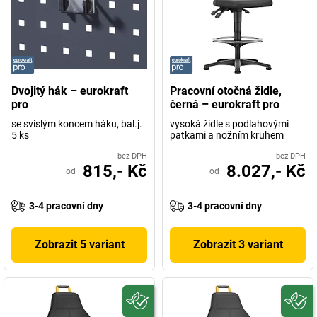
Dvojitý hák – eurokraft
Pracovní otočná židle,
pro
černá – eurokraft pro
se svislým koncem háku, bal.j.
vysoká židle s podlahovými
5 ks
patkami a nožním kruhem
bez DPH
bez DPH
815,- Kč
8.027,- Kč
od
od
3-4 pracovní dny
3-4 pracovní dny
Zobrazit 5 variant
Zobrazit 3 variant