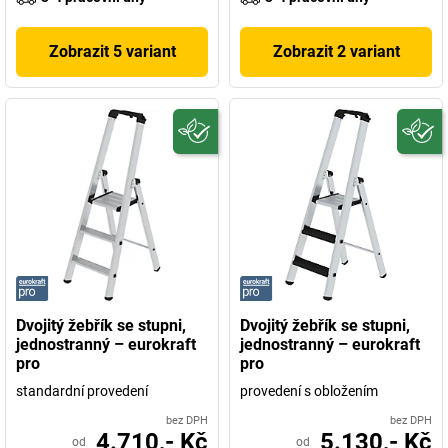
Zobrazit 5 variant
Zobrazit 2 variant
Dvojitý žebřík se stupni,
Dvojitý žebřík se stupni,
jednostranný – eurokraft
jednostranný – eurokraft
pro
pro
standardní provedení
provedení s obložením
bez DPH
bez DPH
4.710,- Kč
5.130,- Kč
od
od