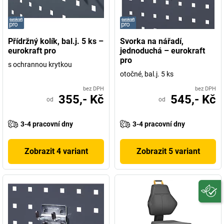
Přídržný kolík, bal.j. 5 ks –
Svorka na nářadí,
eurokraft pro
jednoduchá – eurokraft
pro
s ochrannou krytkou
otočné, bal.j. 5 ks
bez DPH
bez DPH
355,- Kč
545,- Kč
od
od
3-4 pracovní dny
3-4 pracovní dny
Zobrazit 4 variant
Zobrazit 5 variant