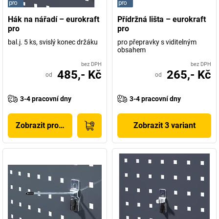
Hák na nářadí – eurokraft
Přídržná lišta – eurokraft
pro
pro
bal.j. 5 ks, svislý konec držáku
pro přepravky s viditelným
obsahem
bez DPH
bez DPH
485,- Kč
265,- Kč
od
od
3-4 pracovní dny
3-4 pracovní dny
Zobrazit produkt
Zobrazit 3 variant