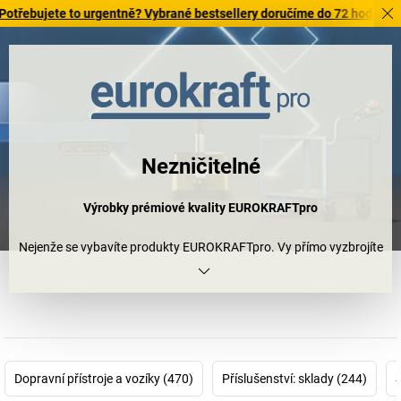
te to urgentně? Vybrané bestsellery doručíme do 72 hodin. Prohlédněte
Nezničitelné
Výrobky prémiové kvality EUROKRAFTpro
Nejenže se vybavíte produkty EUROKRAFTpro. Vy přímo vyzbrojíte
svou firmu. Rozhodněte se pro vysokou kvalitu a téměř
neomezené možnosti přizpůsobení a kombinací. Pro
bezkonkurenční záruku po dobu 10 let.** A pro pocit, že
úspěšnému pracovnímu dni nestojí nic v cestě. Rozhodněte se pro
EUROKRAFTpro.
Dopravní přístroje a vozíky (470)
Příslušenství: sklady (244)
Get. Work. Done.