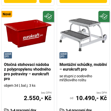
Nové
Otočná stohovací nádoba
Montážní schůdky, mobilní
z polypropylenu vhodného
– eurokraft pro
pro potraviny – eurokraft
se stupni z ocelového
pro
mřížkového roštu
objem 34 l, bal.j. 3 ks
bez DPH
bez DPH
2.550,- Kč
10.490,- Kč
od
3-4 pracovní dny
3-4 pracovní dny