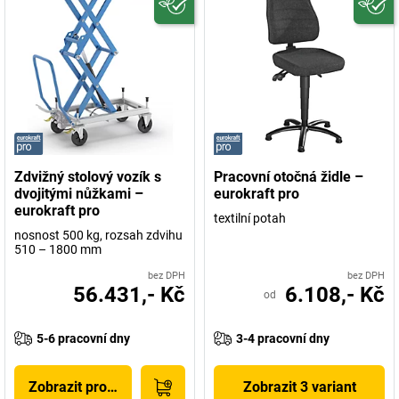
Zdvižný stolový vozík s
Pracovní otočná židle –
dvojitými nůžkami –
eurokraft pro
eurokraft pro
textilní potah
nosnost 500 kg, rozsah zdvihu
510 – 1800 mm
bez DPH
bez DPH
56.431,- Kč
6.108,- Kč
od
5-6 pracovní dny
3-4 pracovní dny
Zobrazit produkt
Zobrazit 3 variant