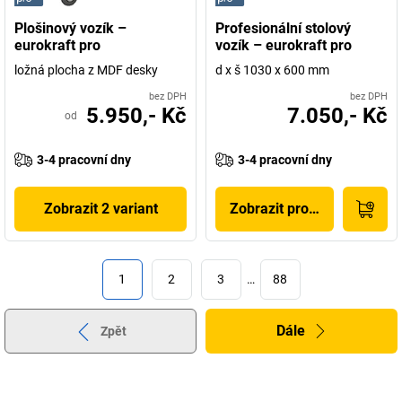
Plošinový vozík –
Profesionální stolový
eurokraft pro
vozík – eurokraft pro
ložná plocha z MDF desky
d x š 1030 x 600 mm
bez DPH
bez DPH
5.950,- Kč
7.050,- Kč
od
3-4 pracovní dny
3-4 pracovní dny
Zobrazit 2 variant
Zobrazit produkt
1
2
3
…
88
Dále
Zpět