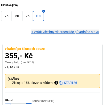
Hloubka
[
mm
]
25
50
75
100
×
Vrátit všechny vlastnosti do původního stavu
v balení po 5 kusech pouze
355,- Kč
Cena /
bal.j.
(bez DPH)
71,- Kč
/
ks
Akce
Získejte 15% slevu* s kódem:
i
START26
BAL.J.
Součet (bez DPH)