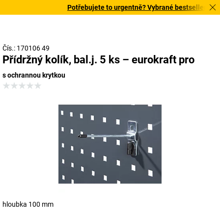
Potřebujete to urgentně? Vybrané bestsellery doru
Čís.: 170106 49
Přídržný kolík, bal.j. 5 ks – eurokraft pro
s ochrannou krytkou
hloubka 100 mm