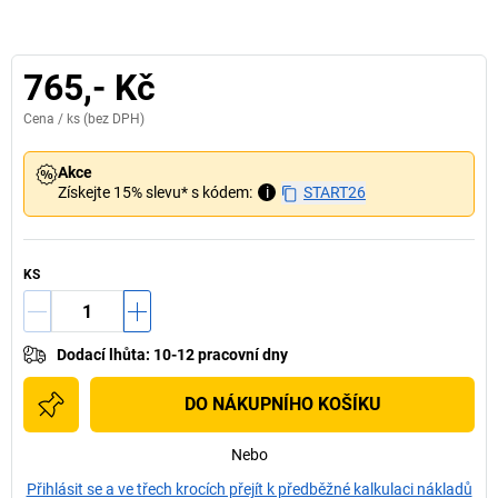
765,- Kč
Cena /
ks
(bez DPH)
Akce
Získejte 15% slevu* s kódem:
i
START26
KS
Dodací lhůta
:
10-12 pracovní dny
DO NÁKUPNÍHO KOŠÍKU
Nebo
Přihlásit se a ve třech krocích přejít k předběžné kalkulaci nákladů