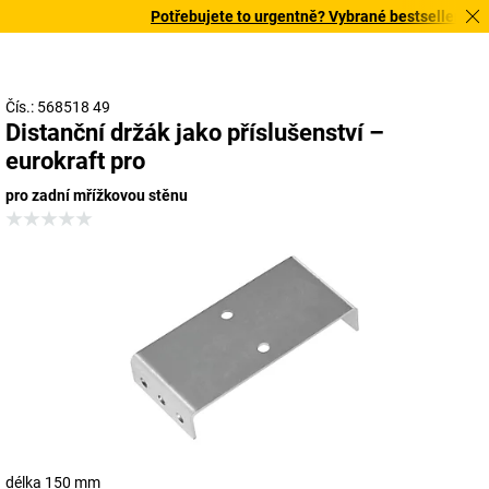
Potřebujete to urgentně? Vybrané bestsellery doru
Čís.: 568518 49
Distanční držák jako příslušenství –
eurokraft pro
pro zadní mřížkovou stěnu
délka 150 mm