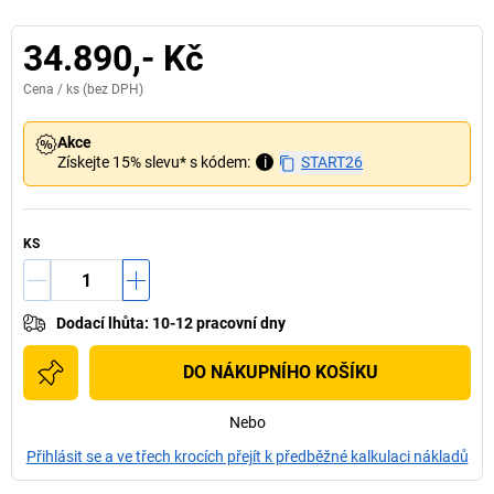
34.890,- Kč
Cena /
ks
(bez DPH)
Akce
Získejte 15% slevu* s kódem:
i
START26
KS
Dodací lhůta
:
10-12 pracovní dny
DO NÁKUPNÍHO KOŠÍKU
Nebo
Přihlásit se a ve třech krocích přejít k předběžné kalkulaci nákladů