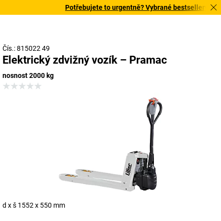
Potřebujete to urgentně? Vybrané bestsellery doruč
Čís.: 815022 49
Elektrický zdvižný vozík – Pramac
nosnost 2000 kg
d x š 1552 x 550 mm