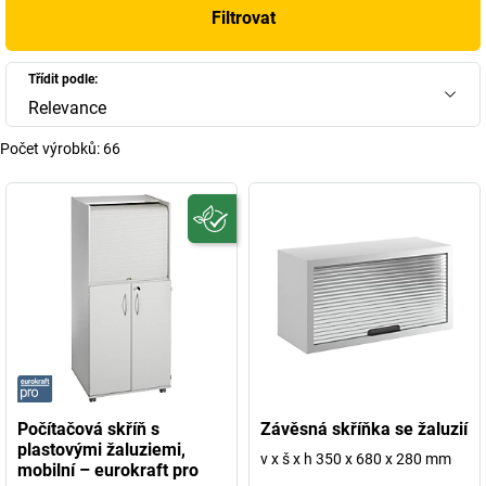
Filtrovat
Třídit podle:
Relevance
Počet výrobků:
66
Počítačová skříň s
Závěsná skříňka se žaluzií
plastovými žaluziemi,
v x š x h 350 x 680 x 280 mm
mobilní – eurokraft pro