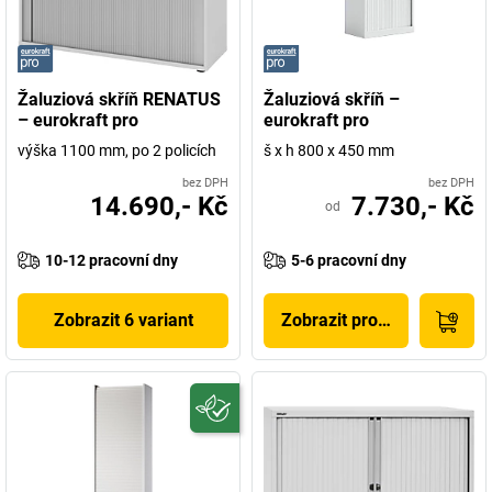
Žaluziová skříň RENATUS
Žaluziová skříň –
– eurokraft pro
eurokraft pro
výška 1100 mm, po 2 policích
š x h 800 x 450 mm
bez DPH
bez DPH
14.690,- Kč
7.730,- Kč
od
10-12 pracovní dny
5-6 pracovní dny
Zobrazit 6 variant
Zobrazit produkt