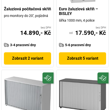
Žaluziová počítačová skříň
Euro žaluziová skříň –
BISLEY
pro monitory do 20'', pojízdná
šířka 1000 mm, 4 police
bez DPH
bez DPH
14.890,- Kč
17.590,- Kč
od
3-4 pracovní dny
5-6 pracovní dny
Zobrazit 2 variant
Zobrazit 5 variant