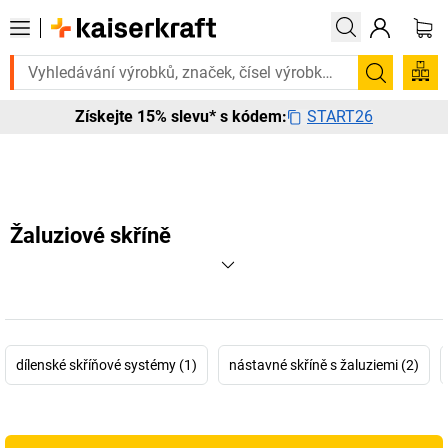
sellery doručíme do 72 hodin. Prohlédněte si zde naši nabídku s rych
Hledání
START26
Získejte 15% slevu* s kódem:
Žaluziové skříně
dílenské skříňové systémy (1)
nástavné skříně s žaluziemi (2)