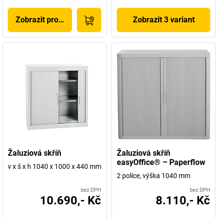
Zobrazit produkt
Zobrazit 3 variant
Žaluziová skříň
Žaluziová skříň
easyOffice® – Paperflow
v x š x h 1040 x 1000 x 440 mm
2 police, výška 1040 mm
bez DPH
bez DPH
10.690,- Kč
8.110,- Kč