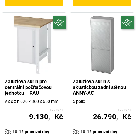
Žaluziová skříň pro
Žaluziová skříň s
centrální počítačovou
akustickou zadní stěnou
jednotku – RAU
ANNY-AC
v x š x h 620 x 360 x 650 mm
5 polic
bez DPH
bez DPH
9.130,- Kč
26.790,- Kč
10-12 pracovní dny
10-12 pracovní dny