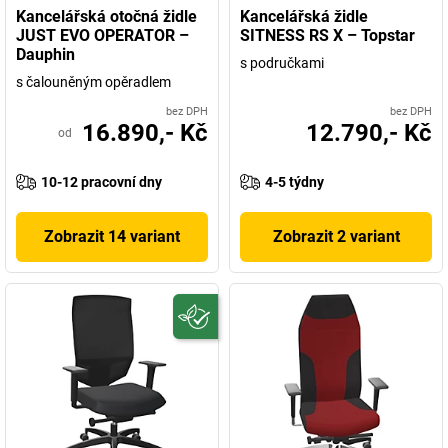
Kancelářská otočná židle
Kancelářská židle
JUST EVO OPERATOR –
SITNESS RS X – Topstar
Dauphin
s područkami
s čalouněným opěradlem
bez DPH
bez DPH
16.890,- Kč
12.790,- Kč
od
10-12 pracovní dny
4-5 týdny
Zobrazit 14 variant
Zobrazit 2 variant