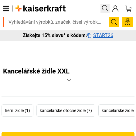
otřebujete to urgentně? Vybrané bestsellery doručíme do 72 hodin. Pr
Hledání
START26
Získejte 15% slevu* s kódem:
Kancelářské židle XXL
herní židle (1)
kancelářské otočné židle (7)
kancelářské židle 