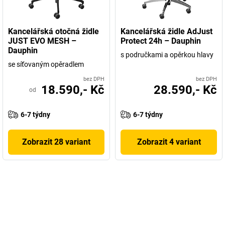
Kancelářská otočná židle
Kancelářská židle AdJust
JUST EVO MESH –
Protect 24h – Dauphin
Dauphin
s područkami a opěrkou hlavy
se síťovaným opěradlem
bez DPH
bez DPH
18.590,- Kč
28.590,- Kč
od
6-7 týdny
6-7 týdny
Zobrazit 28 variant
Zobrazit 4 variant