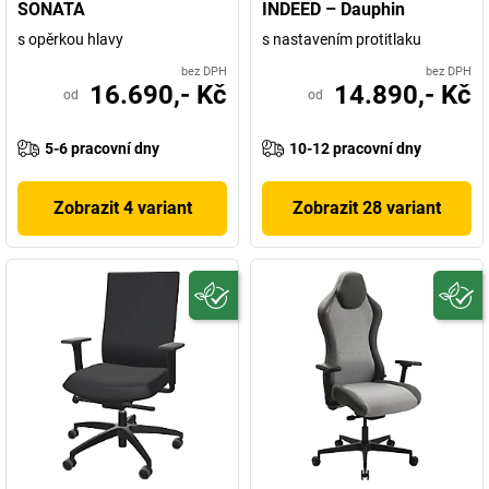
SONATA
INDEED – Dauphin
s opěrkou hlavy
s nastavením protitlaku
bez DPH
bez DPH
16.690,- Kč
14.890,- Kč
od
od
5-6 pracovní dny
10-12 pracovní dny
Zobrazit 4 variant
Zobrazit 28 variant