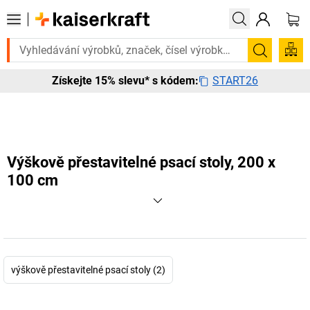
Potřebujete to urgentně? Vybrané bestsellery doručíme do 72 hodin. P
Hledání
START26
Získejte 15% slevu* s kódem:
Výškově přestavitelné psací stoly, 200 x
100 cm
výškově přestavitelné psací stoly (2)