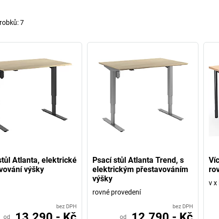
robků:
7
tůl Atlanta, elektrické
Psací stůl Atlanta Trend, s
Ví
vování výšky
elektrickým přestavováním
ro
výšky
v x
rovné provedení
bez DPH
bez DPH
13.290,- Kč
12.790,- Kč
od
od