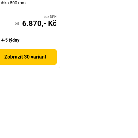
oubka 800 mm
bez DPH
6.870,- Kč
od
4-5 týdny
Zobrazit 30 variant