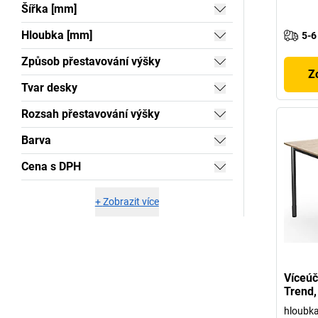
Šířka [mm]
Hloubka [mm]
5-6
Způsob přestavování výšky
Z
Tvar desky
Rozsah přestavování výšky
Barva
Cena s DPH
+
Zobrazit více
Víceúč
Trend,
hloubk