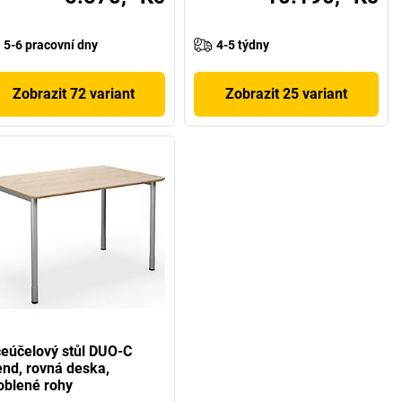
5-6 pracovní dny
4-5 týdny
Zobrazit 72 variant
Zobrazit 25 variant
ceúčelový stůl DUO-C
end, rovná deska,
oblené rohy