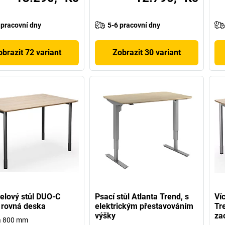
 pracovní dny
5-6 pracovní dny
obrazit 72 variant
Zobrazit 30 variant
elový stůl DUO-C
Psací stůl Atlanta Trend, s
Ví
 rovná deska
elektrickým přestavováním
Tr
výšky
za
a 800 mm