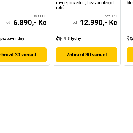
rovné provedení, bez zaoblených
hl
rohů
bez DPH
bez DPH
6.890,- Kč
12.990,- Kč
od
od
 pracovní dny
4-5 týdny
obrazit 30 variant
Zobrazit 30 variant