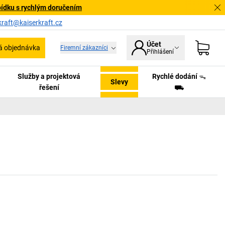
bídku s rychlým doručením
kraft@kaiserkraft.cz
Účet
á objednávka
Firemní zákazníci
Přihlášení
Služby a projektová
Rychlé dodání ᯓ
Slevy
řešení
⛟