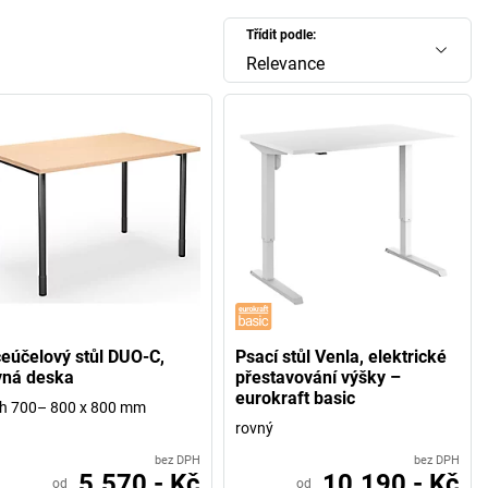
Třídit podle:
Relevance
ceúčelový stůl DUO-C,
Psací stůl Venla, elektrické
vná deska
přestavování výšky –
eurokraft basic
 h 700– 800 x 800 mm
rovný
bez DPH
bez DPH
5.570,- Kč
10.190,- Kč
od
od