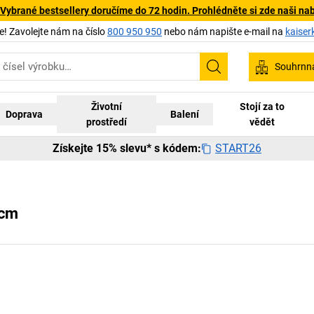
 Vybrané bestsellery doručíme do 72 hodin. Prohlédněte si zde naši na
 Zavolejte nám na číslo
800 950 950
nebo nám napište e-mail na
kaiser
Souhrnn
Hledání
Životní
Stojí za to
Doprava
Balení
prostředí
vědět
START26
Získejte 15% slevu* s kódem:
 cm