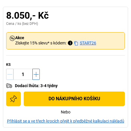
8.050,- Kč
Cena /
ks
(bez DPH)
Akce
Získejte 15% slevu* s kódem:
i
START26
KS
Dodací lhůta
:
3-4 týdny
DO NÁKUPNÍHO KOŠÍKU
Nebo
Přihlásit se a ve třech krocích přejít k předběžné kalkulaci nákladů