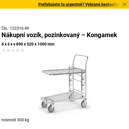
Potřebujete to urgentně? Vybrané bestsellery doruč
Čís.: 122316 49
Nákupní vozík, pozinkovaný – Kongamek
d x š x v 890 x 520 x 1000 mm
nosnost 300 kg