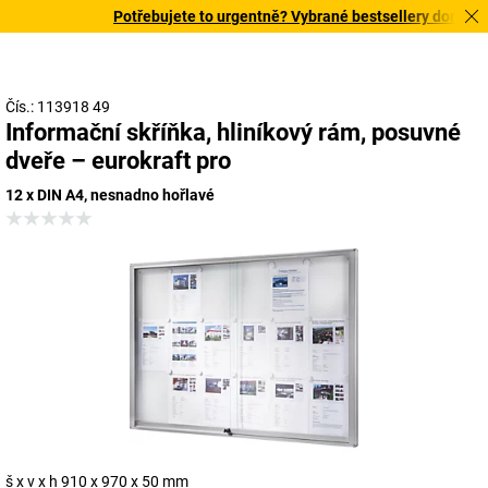
Potřebujete to urgentně? Vybrané bestsellery doručíme 
Čís.: 113918 49
Informační skříňka, hliníkový rám, posuvné
dveře – eurokraft pro
12 x DIN A4, nesnadno hořlavé
š x v x h 910 x 970 x 50 mm