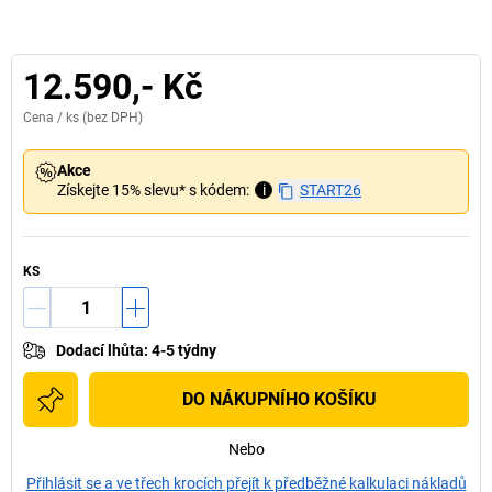
12.590,- Kč
Cena /
ks
(bez DPH)
Akce
Získejte 15% slevu* s kódem:
i
START26
KS
Dodací lhůta
:
4-5 týdny
DO NÁKUPNÍHO KOŠÍKU
Nebo
Přihlásit se a ve třech krocích přejít k předběžné kalkulaci nákladů