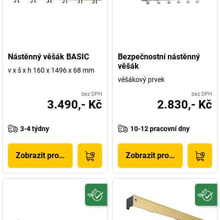
Nástěnný věšák BASIC
Bezpečnostní nástěnný
věšák
v x š x h 160 x 1496 x 68 mm
věšákový prvek
bez DPH
bez DPH
3.490,- Kč
2.830,- Kč
3-4 týdny
10-12 pracovní dny
Zobrazit produkt
Zobrazit produkt