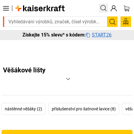
Potřebujete to urgentně? Vybrané bestsellery doručíme do 72 ho
Hledání
START26
Získejte 15% slevu* s kódem:
Věšákové lišty
nástěnné věšáky (2)
příslušenství pro šatnové lavice (8)
věšá