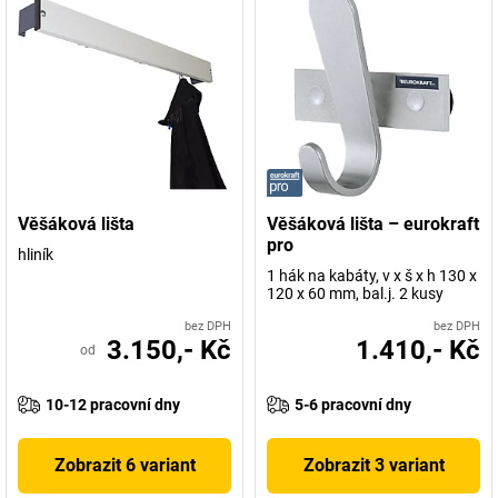
Věšáková lišta
Věšáková lišta – eurokraft
pro
hliník
1 hák na kabáty, v x š x h 130 x
120 x 60 mm, bal.j. 2 kusy
bez DPH
bez DPH
3.150,- Kč
1.410,- Kč
od
10-12 pracovní dny
5-6 pracovní dny
Zobrazit 6 variant
Zobrazit 3 variant