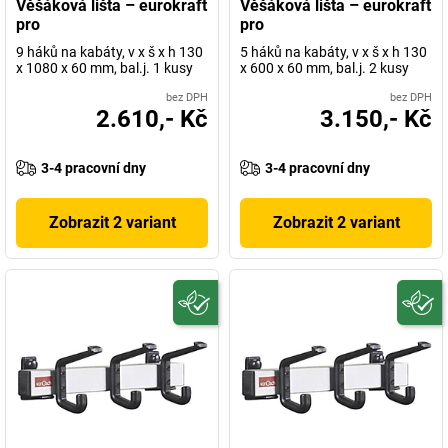
Věšáková lišta – eurokraft
Věšáková lišta – eurokraft
pro
pro
9 háků na kabáty, v x š x h 130
5 háků na kabáty, v x š x h 130
x 1080 x 60 mm, bal.j. 1 kusy
x 600 x 60 mm, bal.j. 2 kusy
bez DPH
bez DPH
2.610,- Kč
3.150,- Kč
3-4 pracovní dny
3-4 pracovní dny
Zobrazit 2 variant
Zobrazit 2 variant