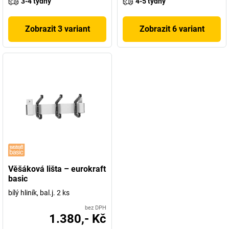
3-4 týdny
4-5 týdny
Zobrazit 3 variant
Zobrazit 6 variant
Věšáková lišta – eurokraft
basic
bílý hliník, bal.j. 2 ks
bez DPH
1.380,- Kč