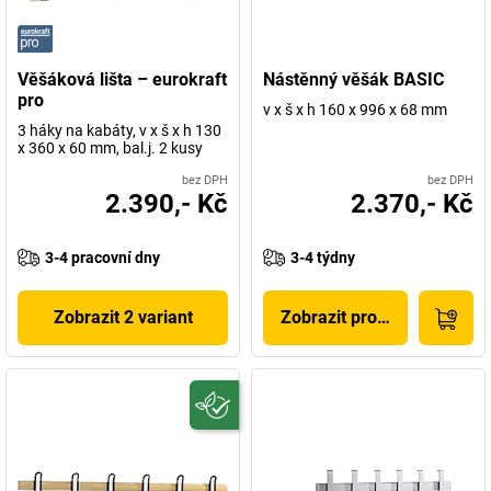
Věšáková lišta – eurokraft
Nástěnný věšák BASIC
pro
v x š x h 160 x 996 x 68 mm
3 háky na kabáty, v x š x h 130
x 360 x 60 mm, bal.j. 2 kusy
bez DPH
bez DPH
2.390,- Kč
2.370,- Kč
3-4 pracovní dny
3-4 týdny
Zobrazit 2 variant
Zobrazit produkt