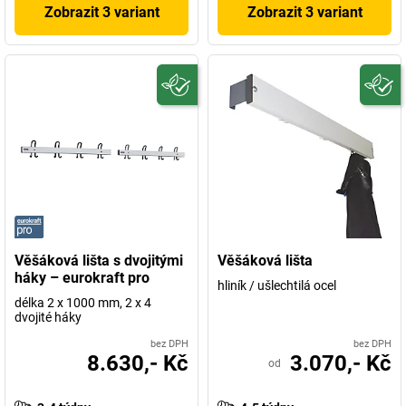
Zobrazit 3 variant
Zobrazit 3 variant
Věšáková lišta s dvojitými
Věšáková lišta
háky – eurokraft pro
hliník / ušlechtilá ocel
délka 2 x 1000 mm, 2 x 4
dvojité háky
bez DPH
bez DPH
8.630,- Kč
3.070,- Kč
od