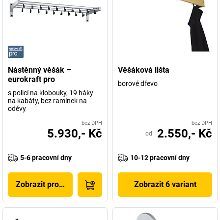
Nástěnný věšák –
Věšáková lišta
eurokraft pro
borové dřevo
s policí na klobouky, 19 háky
na kabáty, bez ramínek na
oděvy
bez DPH
bez DPH
5.930,- Kč
2.550,- Kč
od
5-6 pracovní dny
10-12 pracovní dny
Zobrazit produkt
Zobrazit 6 variant