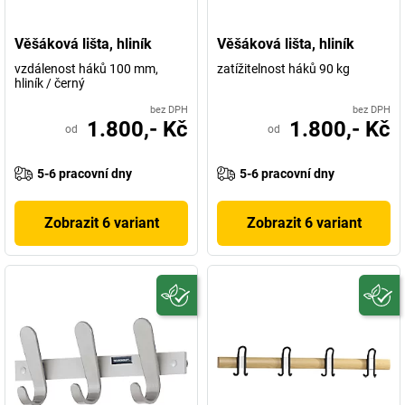
Věšáková lišta, hliník
Věšáková lišta, hliník
vzdálenost háků 100 mm,
zatížitelnost háků 90 kg
hliník / černý
bez DPH
bez DPH
1.800,- Kč
1.800,- Kč
od
od
5-6 pracovní dny
5-6 pracovní dny
Zobrazit 6 variant
Zobrazit 6 variant