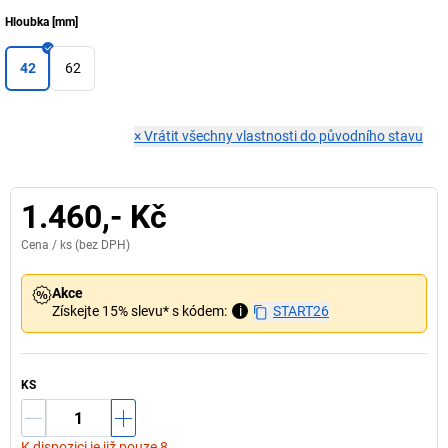
Hloubka
[
mm
]
42
62
×
Vrátit všechny vlastnosti do původního stavu
1.460,- Kč
Cena /
ks
(bez DPH)
Akce
Získejte 15% slevu* s kódem:
i
START26
KS
K dispozici je již pouze 8