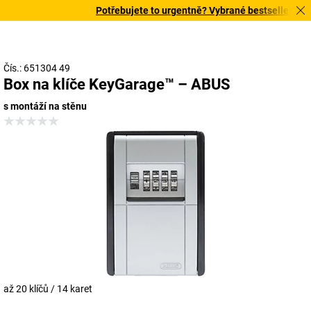
Potřebujete to urgentně? Vybrané bestsellery doru
Čís.: 651304 49
Box na klíče KeyGarage™ – ABUS
s montáží na stěnu
až 20 klíčů / 14 karet