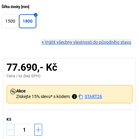
Šířka desky
[
mm
]
1500
1800
×
Vrátit všechny vlastnosti do původního stavu
77.690,- Kč
Cena /
ks
(bez DPH)
Akce
Získejte 15% slevu* s kódem:
i
START26
KS