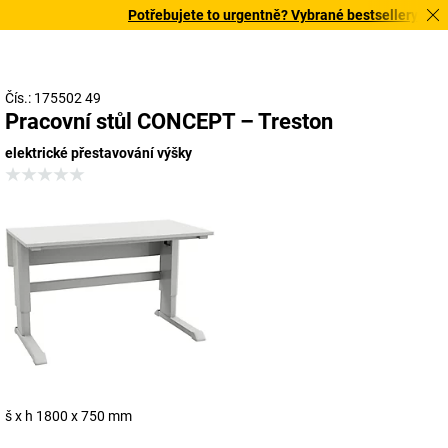
Potřebujete to urgentně? Vybrané bestsellery doručí
Čís.: 175502 49
Pracovní stůl CONCEPT – Treston
elektrické přestavování výšky
š x h 1800 x 750 mm