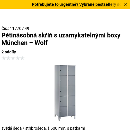
Potřebujete to urgentně? Vybrané bestsellery doručíme 
Čís.: 117707 49
Pětinásobná skříň s uzamykatelnými boxy
München – Wolf
2 oddíly
světlá šedá / stříbrošedá, š 600 mm, s patkami