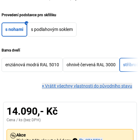
Provedení podstavce pro skříňku
s nohami
s podlahovým soklem
Barva dveří
enziánová modrá RAL 5010
ohnivě červená RAL 3000
stříbro
×
Vrátit všechny vlastnosti do původního stavu
14.090,- Kč
Cena /
ks
(bez DPH)
Akce