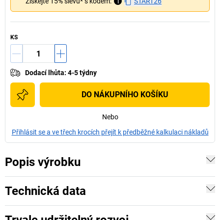
Získejte 15% slevu* s kódem:
i
START26
KS
Dodací lhůta
:
4-5 týdny
DO NÁKUPNÍHO KOŠÍKU
Nebo
Přihlásit se a ve třech krocích přejít k předběžné kalkulaci nákladů
Popis výrobku
Technická data