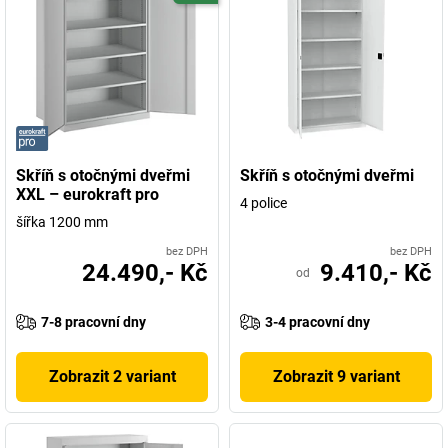
Skříň s otočnými dveřmi
Skříň s otočnými dveřmi
XXL – eurokraft pro
4 police
šířka 1200 mm
bez DPH
bez DPH
24.490,- Kč
9.410,- Kč
od
7-8 pracovní dny
3-4 pracovní dny
Zobrazit 2 variant
Zobrazit 9 variant