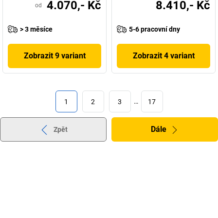
4.070,- Kč
8.410,- Kč
od
> 3 měsíce
5-6 pracovní dny
Zobrazit 9 variant
Zobrazit 4 variant
1
2
3
…
17
Dále
Zpět