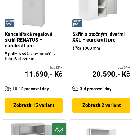
Kancelářská regálová
Skříň s otočnými dveřmi
skříň RENATUS –
XXL – eurokraft pro
eurokraft pro
šířka 1000 mm
5 polic, 6 výšek pořadačů, z
toho 3 otevřené
bez DPH
bez DPH
11.690,- Kč
20.590,- Kč
10-12 pracovní dny
3-4 pracovní dny
Zobrazit 15 variant
Zobrazit 2 variant