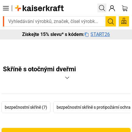
 to urgentně? Vybrané bestsellery doručíme do 72 hodin. Prohlédněte 
Hledání
START26
Získejte 15% slevu* s kódem:
Skříně s otočnými dveřmi
bezpečnostní skříně (7)
bezpečnostní skříně s protipožární ochra