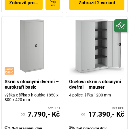
Zobrazit produkt
Zobrazit 2 variant
Skříň s otočnými dveřmi –
Ocelová skříň s otočnými
eurokraft basic
dveřmi – mauser
výška x šířka x hloubka 1850 x
4 police, šířka 1200 mm
800 x 420 mm
bez DPH
bez DPH
7.790,- Kč
17.390,- Kč
od
od
3-4 pracovní dny
5-6 pracovní dny