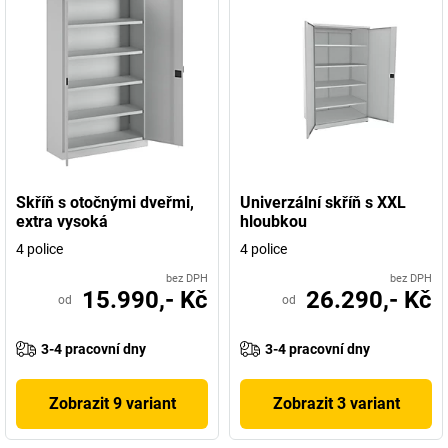
Skříň s otočnými dveřmi,
Univerzální skříň s XXL
extra vysoká
hloubkou
4 police
4 police
bez DPH
bez DPH
15.990,- Kč
26.290,- Kč
od
od
3-4 pracovní dny
3-4 pracovní dny
Zobrazit 9 variant
Zobrazit 3 variant