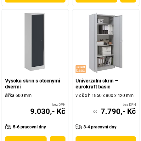
Vysoká skříň s otočnými
Univerzální skříň –
dveřmi
eurokraft basic
šířka 600 mm
v x š x h 1850 x 800 x 420 mm
bez DPH
bez DPH
9.030,- Kč
7.790,- Kč
od
5-6 pracovní dny
3-4 pracovní dny