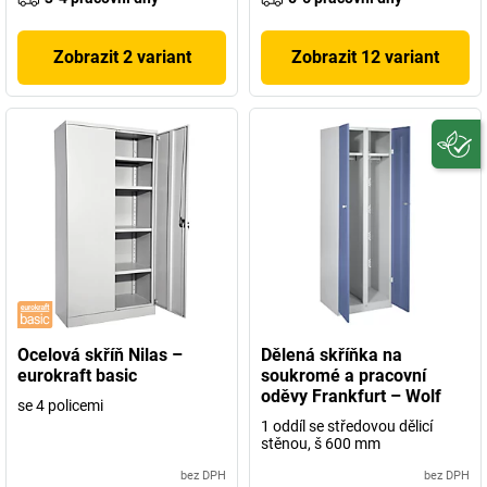
Zobrazit 2 variant
Zobrazit 12 variant
Ocelová skříň Nilas –
Dělená skříňka na
eurokraft basic
soukromé a pracovní
oděvy Frankfurt – Wolf
se 4 policemi
1 oddíl se středovou dělicí
stěnou, š 600 mm
bez DPH
bez DPH