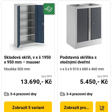
Skladová skříň, v x š 1950
Podstavná skříňka s
x 950 mm – mauser
otočnými dveřmi
hloubka 500 mm
v x š x h 910 x 680 x 460 mm
bez DPH
bez DPH
13.690,- Kč
5.450,- Kč
5-6 pracovní dny
3-4 pracovní dny
Zobrazit 5 variant
Zobrazit produkt