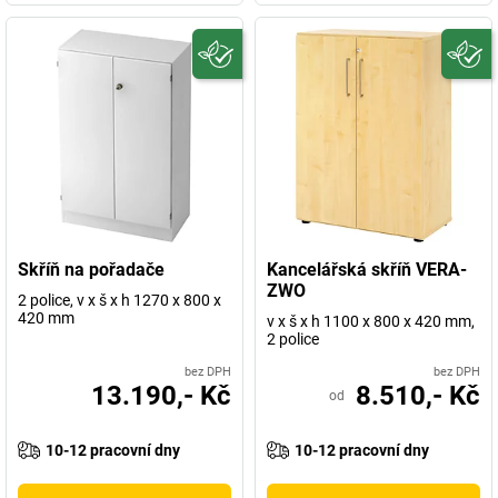
Skříň na pořadače
Kancelářská skříň VERA-
ZWO
2 police, v x š x h 1270 x 800 x
420 mm
v x š x h 1100 x 800 x 420 mm,
2 police
bez DPH
bez DPH
13.190,- Kč
8.510,- Kč
od
10-12 pracovní dny
10-12 pracovní dny