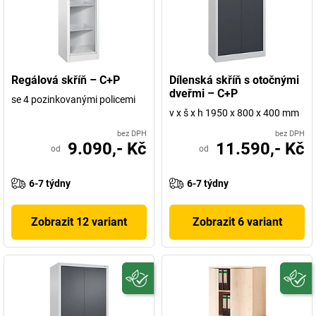
Regálová skříň – C+P
Dílenská skříň s otočnými
dveřmi – C+P
se 4 pozinkovanými policemi
v x š x h 1950 x 800 x 400 mm
bez DPH
bez DPH
9.090,- Kč
11.590,- Kč
od
od
6-7 týdny
6-7 týdny
Zobrazit 12 variant
Zobrazit 6 variant