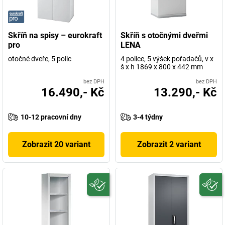
Skříň na spisy – eurokraft
Skříň s otočnými dveřmi
pro
LENA
otočné dveře, 5 polic
4 police, 5 výšek pořadačů, v x
š x h 1869 x 800 x 442 mm
bez DPH
bez DPH
16.490,- Kč
13.290,- Kč
10-12 pracovní dny
3-4 týdny
Zobrazit 20 variant
Zobrazit 2 variant