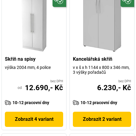
Skříň na spisy
Kancelářská skříň
výška 2004 mm, 4 police
v x š x h 1144 x 800 x 346 mm,
3 výšky pořadačů
bez DPH
bez DPH
12.690,- Kč
6.230,- Kč
od
10-12 pracovní dny
10-12 pracovní dny
Zobrazit 4 variant
Zobrazit 2 variant