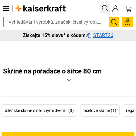
to urgentně? Vybrané bestsellery doručíme do 72 hodin. Prohlédněte s
Hledání
START26
Získejte 15% slevu* s kódem:
Skříně na pořadače o šířce 80 cm
dílenské skříně s otočnými dveřmi (3)
ocelové skříně (1)
regál