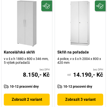
Kancelářská skříň
Skříň na pořadače
v x š x h 1880 x 800 x 346 mm,
4 police, v x š x h 2004 x 800 x
5 výšek pořadačů
420 mm
bez DPH
bez DPH
8.150,- Kč
14.190,- Kč
od
10-12 pracovní dny
10-12 pracovní dny
Zobrazit 2 variant
Zobrazit 3 variant