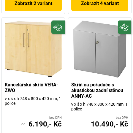
Zobrazit 2 variant
Zobrazit 4 variant
Kancelářská skříň VERA-
Skříň na pořadače s
ZWO
akustickou zadní stěnou
ANNY-AC
v x š x h 748 x 800 x 420 mm, 1
police
v x š x h 748 x 800 x 420 mm, 1
police
bez DPH
bez DPH
6.190,- Kč
10.490,- Kč
od