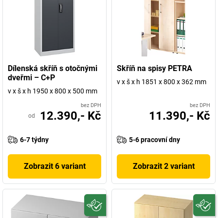
Dílenská skříň s otočnými
Skříň na spisy PETRA
dveřmi – C+P
v x š x h 1851 x 800 x 362 mm
v x š x h 1950 x 800 x 500 mm
bez DPH
bez DPH
12.390,- Kč
11.390,- Kč
od
6-7 týdny
5-6 pracovní dny
Zobrazit 6 variant
Zobrazit 2 variant