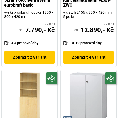
Skříň s otočnými dveřmi –
Kancelářská skříň VERA-
eurokraft basic
ZWO
výška x šířka x hloubka 1850 x
v x š x h 2156 x 800 x 420 mm,
800 x 420 mm
5 polic
bez DPH
bez DPH
7.790,- Kč
12.890,- Kč
od
od
3-4 pracovní dny
10-12 pracovní dny
Zobrazit 2 variant
Zobrazit 4 variant