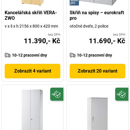
Kancelářská skříň VERA-
Skříň na spisy – eurokraft
ZWO
pro
v x š x h 2156 x 800 x 420 mm
otočné dveře, 2 police
bez DPH
bez DPH
11.390,- Kč
11.690,- Kč
10-12 pracovní dny
10-12 pracovní dny
Zobrazit 4 variant
Zobrazit 20 variant