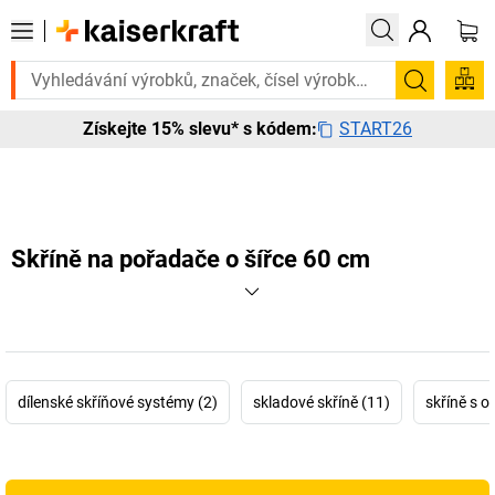
ebujete to urgentně? Vybrané bestsellery doručíme do 72 hodin. Prohl
Hledání
START26
Získejte 15% slevu* s kódem:
Skříně na pořadače o šířce 60 cm
dílenské skříňové systémy (2)
skladové skříně (11)
skříně s o