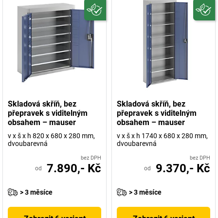
Skladová skříň, bez
Skladová skříň, bez
přepravek s viditelným
přepravek s viditelným
obsahem – mauser
obsahem – mauser
v x š x h 820 x 680 x 280 mm,
v x š x h 1740 x 680 x 280 mm,
dvoubarevná
dvoubarevná
bez DPH
bez DPH
7.890,- Kč
9.370,- Kč
od
od
> 3 měsíce
> 3 měsíce