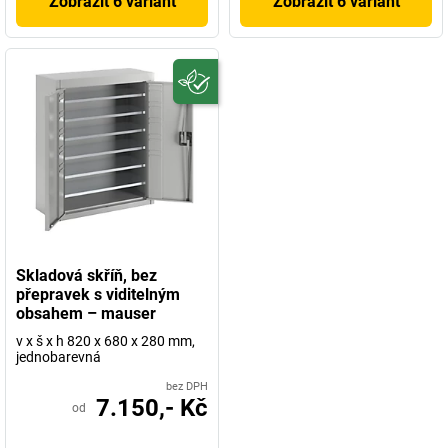
Zobrazit 6 variant
Zobrazit 6 variant
Skladová skříň, bez
přepravek s viditelným
obsahem – mauser
v x š x h 820 x 680 x 280 mm,
jednobarevná
bez DPH
7.150,- Kč
od