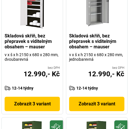
Skladová skříň, bez
Skladová skříň, bez
přepravek s viditelným
přepravek s viditelným
obsahem – mauser
obsahem – mauser
v x š x h 2150 x 680 x 280 mm,
v x š x h 2150 x 680 x 280 mm,
dvoubarevná
jednobarevná
bez DPH
bez DPH
12.990,- Kč
12.990,- Kč
12-14 týdny
12-14 týdny
Zobrazit 3 variant
Zobrazit 3 variant