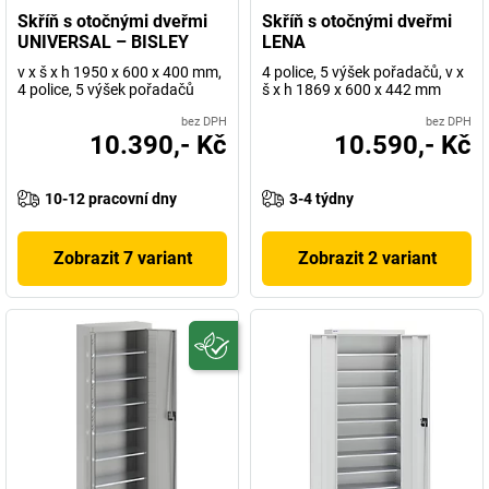
Skříň s otočnými dveřmi
Skříň s otočnými dveřmi
UNIVERSAL – BISLEY
LENA
v x š x h 1950 x 600 x 400 mm,
4 police, 5 výšek pořadačů, v x
4 police, 5 výšek pořadačů
š x h 1869 x 600 x 442 mm
bez DPH
bez DPH
10.390,- Kč
10.590,- Kč
10-12 pracovní dny
3-4 týdny
Zobrazit 7 variant
Zobrazit 2 variant