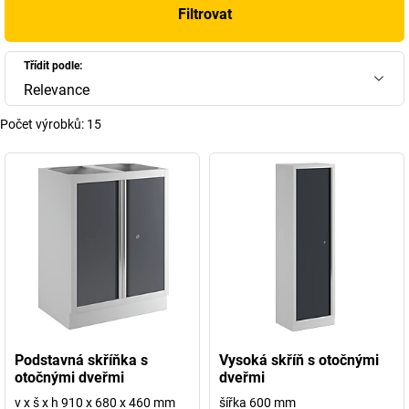
Filtrovat
Třídit podle:
Relevance
Počet výrobků:
15
Podstavná skříňka s
Vysoká skříň s otočnými
otočnými dveřmi
dveřmi
v x š x h 910 x 680 x 460 mm
šířka 600 mm