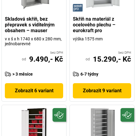
Skladová skříň, bez
Skříň na materiál z
přepravek s viditelným
ocelového plechu –
obsahem – mauser
eurokraft pro
v x š x h 1740 x 680 x 280 mm,
výška 1575 mm
jednobarevné
bez DPH
bez DPH
9.490,- Kč
15.290,- Kč
od
od
> 3 měsíce
6-7 týdny
Zobrazit 6 variant
Zobrazit 9 variant