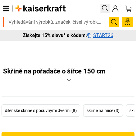
ujete to urgentně? Vybrané bestsellery doručíme do 72 hodin. Prohléd
Hledání
START26
Získejte 15% slevu* s kódem:
Skříně na pořadače o šířce 150 cm
dílenské skříně s posuvnými dveřmi (8)
skříně na míče (3)
skř