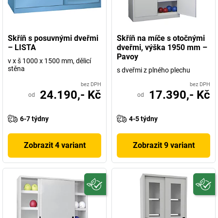
Skříň s posuvnými dveřmi
Skříň na míče s otočnými
– LISTA
dveřmi, výška 1950 mm –
Pavoy
v x š 1000 x 1500 mm, dělicí
stěna
s dveřmi z plného plechu
bez DPH
bez DPH
24.190,- Kč
17.390,- Kč
od
od
6-7 týdny
4-5 týdny
Zobrazit 4 variant
Zobrazit 9 variant