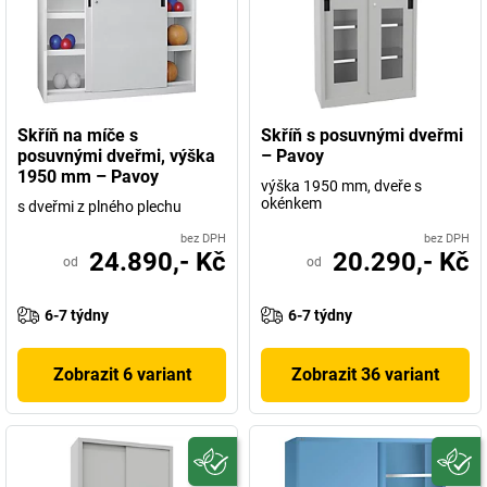
Skříň na míče s
Skříň s posuvnými dveřmi
posuvnými dveřmi, výška
– Pavoy
1950 mm – Pavoy
výška 1950 mm, dveře s
okénkem
s dveřmi z plného plechu
bez DPH
bez DPH
24.890,- Kč
20.290,- Kč
od
od
6-7 týdny
6-7 týdny
Zobrazit 6 variant
Zobrazit 36 variant