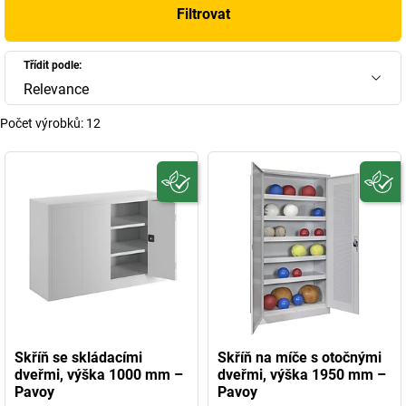
Filtrovat
Třídit podle:
Relevance
Počet výrobků:
12
Skříň se skládacími
Skříň na míče s otočnými
dveřmi, výška 1000 mm –
dveřmi, výška 1950 mm –
Pavoy
Pavoy