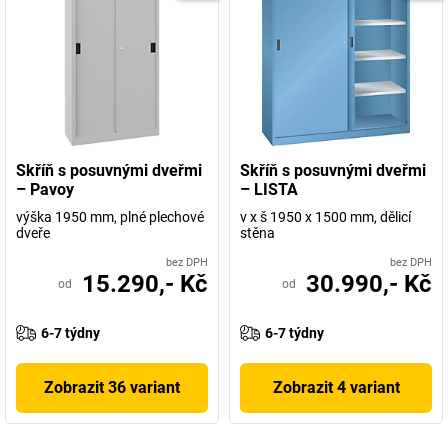
Skříň s posuvnými dveřmi
Skříň s posuvnými dveřmi
– Pavoy
– LISTA
výška 1950 mm, plné plechové
v x š 1950 x 1500 mm, dělicí
dveře
stěna
bez DPH
bez DPH
15.290,- Kč
30.990,- Kč
od
od
6-7 týdny
6-7 týdny
Zobrazit 36 variant
Zobrazit 4 variant