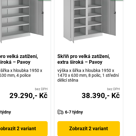
ro velká zatížení,
Skříň pro velká zatížení,
široká – Pavoy
extra široká – Pavoy
 šířka x hloubka 1950 x
výška x šířka x hloubka 1950 x
630 mm, 4 police
1470 x 630 mm, 8 polic, 1 střední
dělicí stěna
bez DPH
bez DPH
29.290,- Kč
38.390,- Kč
 týdny
6-7 týdny
obrazit 2 variant
Zobrazit 2 variant