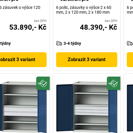
, 6 zásuvek o výšce 120
6 polic, zásuvky o výšce 2 x 60
6 p
mm, 2 x 120 mm, 2 x 180 mm
mm
bez DPH
bez DPH
53.890,- Kč
48.390,- Kč
 týdny
3-4 týdny
obrazit 3 variant
Zobrazit 3 variant