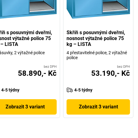
říň s posuvnými dveřmi,
Skříň s posuvnými dveřmi,
snost výtažné police 75
nosnost výtažné police 75
 – LISTA
kg – LISTA
ásuvky, 2 výtažné police
4 přestavitelné police, 2 výtažné
police
bez DPH
bez DPH
58.890,- Kč
53.190,- Kč
4-5 týdny
4-5 týdny
Zobrazit 3 variant
Zobrazit 3 variant