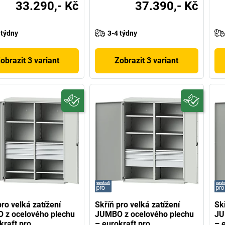
33.290,- Kč
37.390,- Kč
 týdny
3-4 týdny
obrazit 3 variant
Zobrazit 3 variant
pro velká zatížení
Skříň pro velká zatížení
Skř
 z ocelového plechu
JUMBO z ocelového plechu
JU
kraft pro
– eurokraft pro
– 