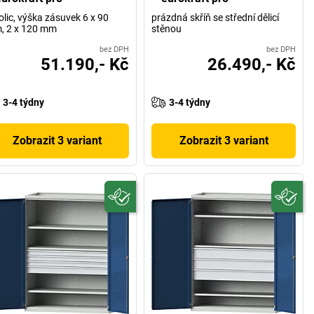
olic, výška zásuvek 6 x 90
prázdná skříň se střední dělicí
, 2 x 120 mm
stěnou
bez DPH
bez DPH
51.190,- Kč
26.490,- Kč
3-4 týdny
3-4 týdny
Zobrazit 3 variant
Zobrazit 3 variant