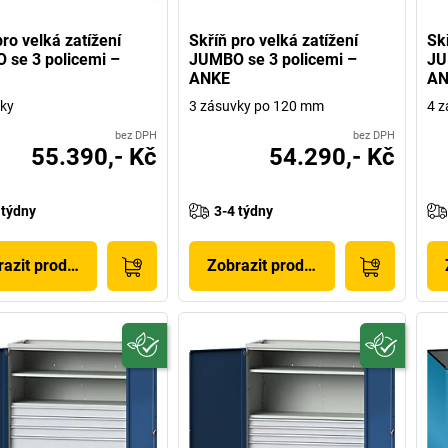
pro velká zatížení
Skříň pro velká zatížení
Skř
se 3 policemi –
JUMBO se 3 policemi –
JU
ANKE
AN
ky
3 zásuvky po 120 mm
4 z
bez DPH
bez DPH
55.390,- Kč
54.290,- Kč
 týdny
3-4 týdny
azit produkt
Zobrazit produkt