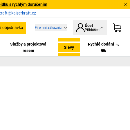
bídku s rychlým doručením
kraft@kaiserkraft.cz
Účet
á objednávka
Firemní zákazníci
Přihlášení
Služby a projektová
Rychlé dodání ᯓ
Slevy
řešení
⛟