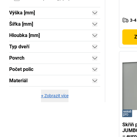
Výška [mm]
3-4
Šířka [mm]
Hloubka [mm]
Z
Typ dveří
Povrch
Počet polic
Materiál
+
Zobrazit více
Skříň 
JUMBO
– euro