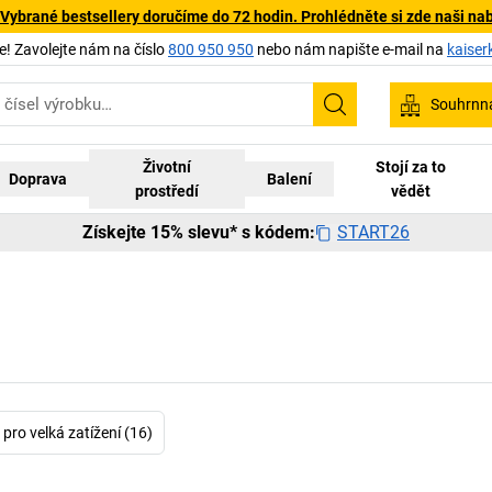
 Vybrané bestsellery doručíme do 72 hodin. Prohlédněte si zde naši na
 Zavolejte nám na číslo
800 950 950
nebo nám napište e-mail na
kaiser
Souhrnn
Hledání
Životní
Stojí za to
Doprava
Balení
prostředí
vědět
START26
Získejte 15% slevu* s kódem:
pro velká zatížení (16)