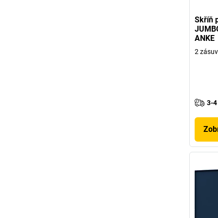
Skříň 
JUMBO 
ANKE
2 zásuv
3-4
Zobr