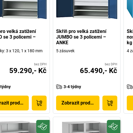
pro velká zatížení
Skříň pro velká zatížení
Sk
se 3 policemi –
JUMBO se 3 policemi –
no
ANKE
kg
ky: 3 x 120, 1 x 180 mm
5 zásuvek
4 z
bez DPH
bez DPH
59.290,- Kč
65.490,- Kč
 týdny
3-4 týdny
azit produkt
Zobrazit produkt