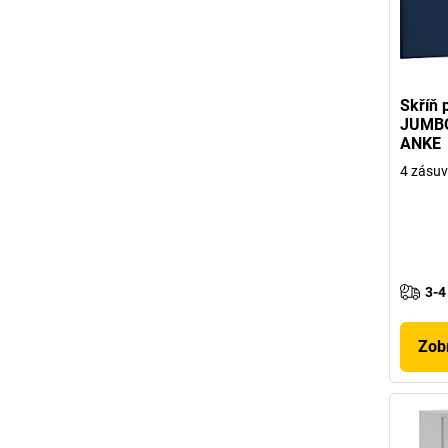
Skříň 
JUMBO 
ANKE
4 zásuv
3-4
Zobr