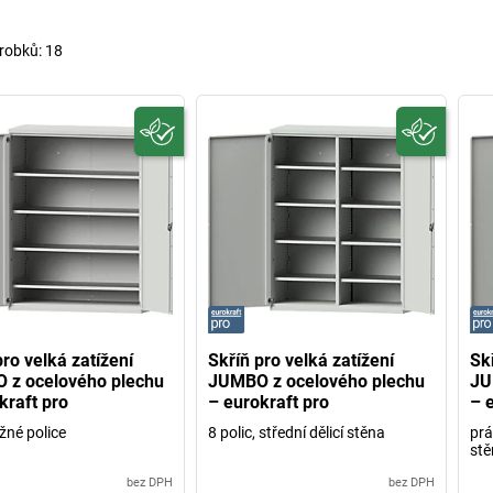
robků:
18
pro velká zatížení
Skříň pro velká zatížení
Skř
 z ocelového plechu
JUMBO z ocelového plechu
JU
kraft pro
– eurokraft pro
– 
žné police
8 polic, střední dělicí stěna
prá
stě
bez DPH
bez DPH