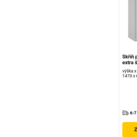
Skříň p
extra 
výška x
1470 x 
6-7
Z