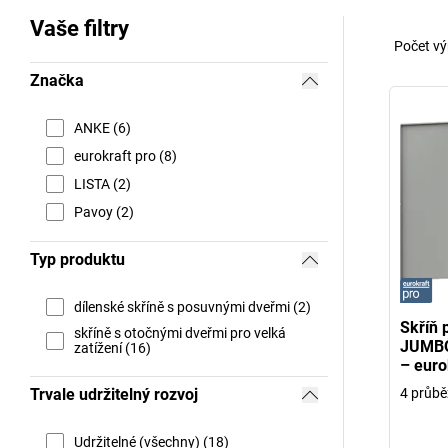
Vaše filtry
Počet vý
Značka
ANKE (6)
eurokraft pro (8)
LISTA (2)
Pavoy (2)
Typ produktu
dílenské skříně s posuvnými dveřmi (2)
Skříň 
skříně s otočnými dveřmi pro velká
JUMBO
zatížení (16)
– euro
4 průbě
Trvale udržitelný rozvoj
Udržitelné (všechny) (18)