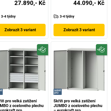
27.890,- Kč
44.090,- Kč
3-4 týdny
3-4 týdny
Zobrazit 3 variant
Zobrazit 3 variant
íň pro velká zatížení
Skříň pro velká zatížení
MBO z ocelového plechu
JUMBO z ocelového plechu
eurokraft pro
– eurokraft pro