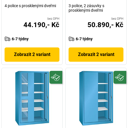
4 police s prosklenými dveřmi
3 police, 2 zásuvky s
prosklenými dveřmi
bez DPH
bez DPH
44.190,- Kč
50.890,- Kč
6-7 týdny
6-7 týdny
Zobrazit 2 variant
Zobrazit 2 variant