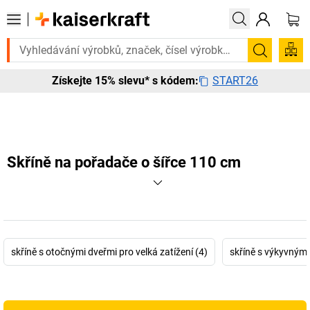
Potřebujete to urgentně? Vybrané bestsellery doručíme d
Hledání
START26
Získejte 15% slevu* s kódem:
Skříně na pořadače o šířce 110 cm
skříně s otočnými dveřmi pro velká zatížení (4)
skříně s výkyvnými