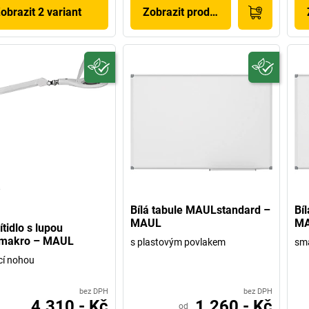
obrazit 2 variant
Zobrazit produkt
Bílá tabule MAULstandard –
Bí
MAUL
M
ítidlo s lupou
akro – MAUL
s plastovým povlakem
sm
cí nohou
bez DPH
bez DPH
4.310,- Kč
1.260,- Kč
od