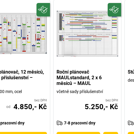
plánovač, 12 měsíců,
Roční plánovač
St
 příslušenství –
MAULstandard, 2 x 6
des
měsíců – MAUL
00 mm, ocel
včetně sady příslušenství
bez DPH
bez DPH
4.850,- Kč
5.250,- Kč
od
 pracovní dny
7-8 pracovní dny