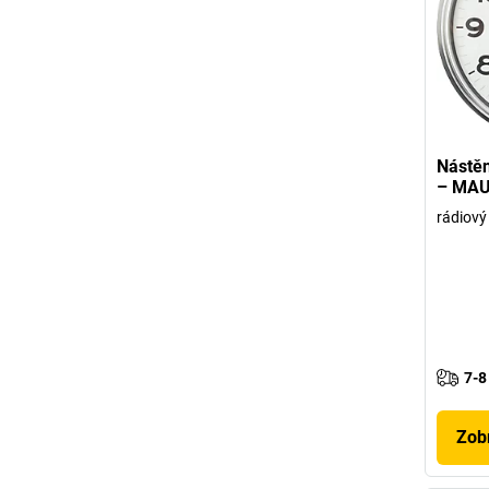
Nástě
– MA
rádiový
7-8
Zobr