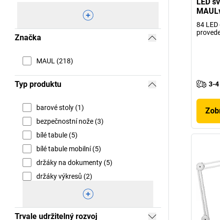
LED sv
MAULw
84 LED 
provede
Značka
MAUL (218)
Typ produktu
3-4
barové stoly (1)
Zobr
bezpečnostní nože (3)
bílé tabule (5)
bílé tabule mobilní (5)
držáky na dokumenty (5)
držáky výkresů (2)
Trvale udržitelný rozvoj