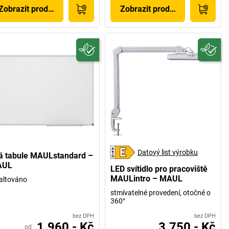
Zobrazit produkt
Zobrazit produkt
Datový list výrobku
lá tabule MAULstandard –
AUL
LED svítidlo pro pracoviště
MAULintro – MAUL
altováno
stmívatelné provedení, otočné o
360°
bez DPH
bez DPH
1.960,- Kč
3.750,- Kč
od