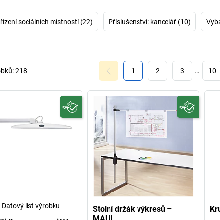
tabule s horizont
flipchart, nápa
řízení sociálních místností (22)
Příslušenství: kancelář (10)
Vyba
která firma MAU
důkazem. A také 
nové výrobky. V
vozíku vyrobené
pohromadě pou
obků:
218
1
2
3
…
10
Prohlédněte si na
přes prezentač
Datový list výrobku
Stolní držák výkresů –
Kr
MAUL