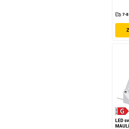
7-8
Z
LED sv
MAULi