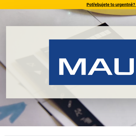
Potřebujete to urgentně?