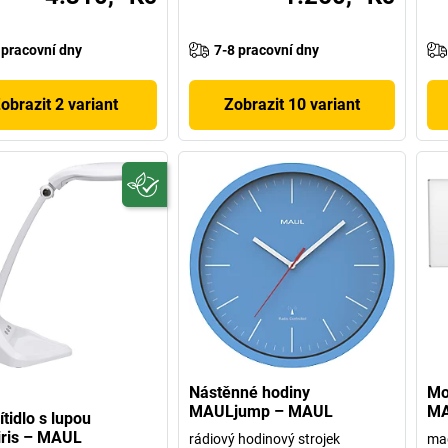
 pracovní dny
7-8 pracovní dny
obrazit 2 variant
Zobrazit 10 variant
Nástěnné hodiny
Mo
MAULjump – MAUL
MA
ítidlo s lupou
ris – MAUL
rádiový hodinový strojek
mag