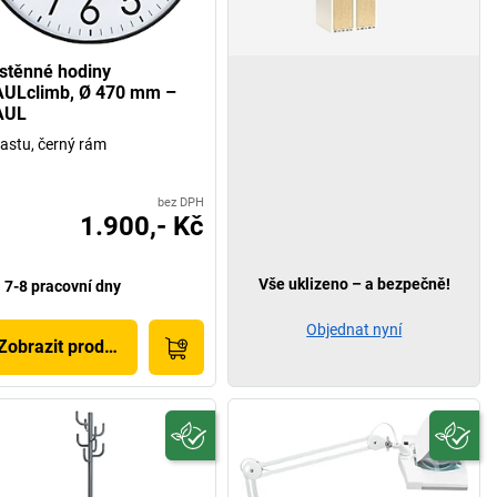
stěnné hodiny
ULclimb, Ø 470 mm –
AUL
lastu, černý rám
bez DPH
1.900,- Kč
Vše uklizeno – a bezpečně!
7-8 pracovní dny
Objednat nyní
Zobrazit produkt