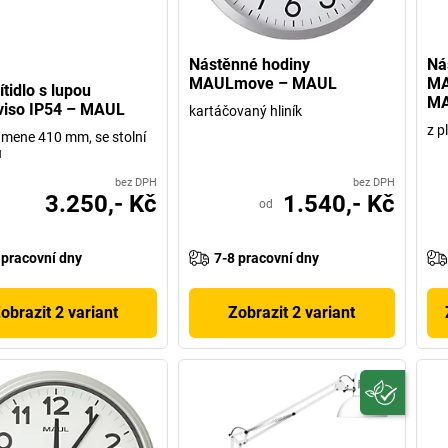
Nástěnné hodiny
Ná
MAULmove – MAUL
MA
ítidlo s lupou
M
iso IP54 – MAUL
kartáčovaný hliník
z p
amene 410 mm, se stolní
u
bez DPH
bez DPH
3.250,- Kč
1.540,- Kč
od
 pracovní dny
7-8 pracovní dny
obrazit 2 variant
Zobrazit 2 variant