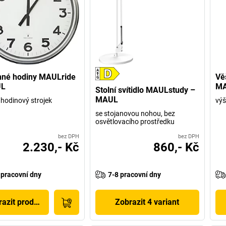
nné hodiny MAULride
Vě
UL
MA
Stolní svítidlo MAULstudy –
MAUL
 hodinový strojek
výš
se stojanovou nohou, bez
osvětlovacího prostředku
bez DPH
bez DPH
2.230,- Kč
860,- Kč
 pracovní dny
7-8 pracovní dny
azit produkt
Zobrazit 4 variant