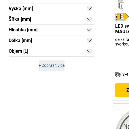
Výška [mm]
Šířka [mm]
LED sv
Hloubka [mm]
MAULv
délka r
Délka [mm]
svorko
Objem [L]
+
Zobrazit více
3-4
Z