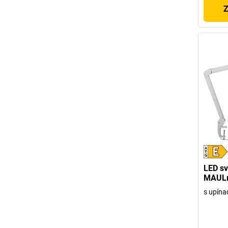
Z
LED sv
MAULm
s upína