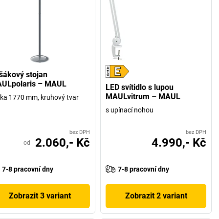
šákový stojan
ULpolaris – MAUL
LED svítidlo s lupou
MAULvitrum – MAUL
ka 1770 mm, kruhový tvar
s upínací nohou
bez DPH
bez DPH
2.060,- Kč
4.990,- Kč
od
7-8 pracovní dny
7-8 pracovní dny
Zobrazit 3 variant
Zobrazit 2 variant