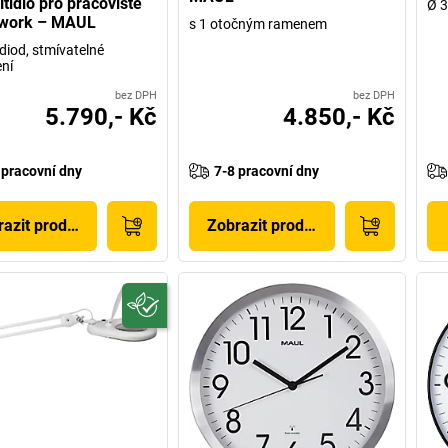
ítidlo pro pracoviště
Ø 3
ork – MAUL
s 1 otočným ramenem
diod, stmívatelné
ní
bez DPH
bez DPH
5.790,- Kč
4.850,- Kč
 pracovní dny
7-8 pracovní dny
azit produkt
Zobrazit produkt