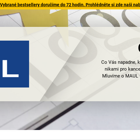
 Vybrané bestsellery doručíme do 72 hodin. Prohlédněte si zde naši na
Co Vás napadne, k
nikami pro kance
Mluvíme o MAUL –
Vašeho pracovi
S MAUL důvěřujet
tvarů a linií
flipcharty
nebo 
Motto MAUL zní:
design je proto k