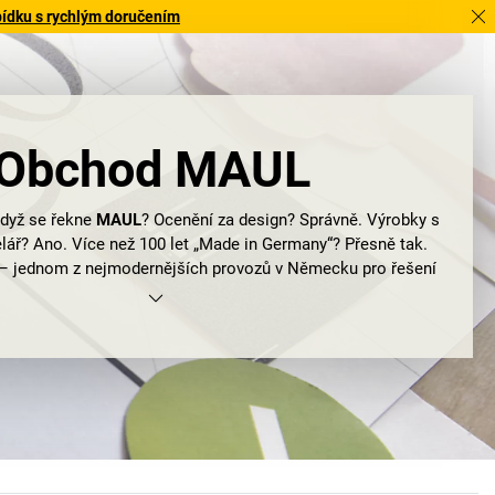
bídku s rychlým doručením
Obchod MAUL
dyž se řekne
MAUL
? Ocenění za design? Správně. Výrobky s
lář? Ano. Více než 100 let „Made in Germany“? Přesně tak.
 jednom z nejmodernějších provozů v Německu pro řešení
ště. Inovační rodinná firma s úspěšným vedením již ve 4.
generaci.
e nejvyšší kvalitě, dokonalé funkčnosti a estetice čistých
. Nezáleží na tom, zda se rozhodnete pro
lampy a svítidla
,
jen bílou tabuli. Pro výrobky MAUL je vždy důležitý tvar a
funkce, inovace a nápad.
 Co dobře funguje, má také dobře vypadat. Na vynikající
ladem velký důraz. A stejně tak na funkčnost a pokrok: bílé