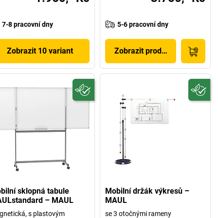
7-8 pracovní dny
5-6 pracovní dny
Zobrazit 10 variant
Zobrazit produkt
bilní sklopná tabule
Mobilní držák výkresů –
ULstandard – MAUL
MAUL
netická, s plastovým
se 3 otočnými rameny