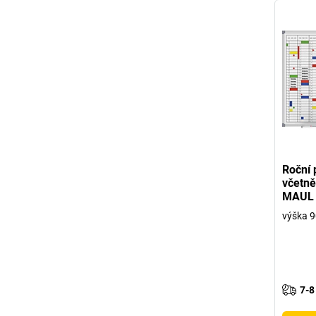
Roční 
včetně
MAUL
výška 9
7-8