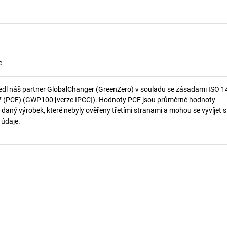
e
edl náš partner GlobalChanger (GreenZero) v souladu se zásadami ISO 
7 (PCF) (GWP100 [verze IPCC]). Hodnoty PCF jsou průměrné hodnoty
 daný výrobek, které nebyly ověřeny třetími stranami a mohou se vyvíjet s
í údaje.