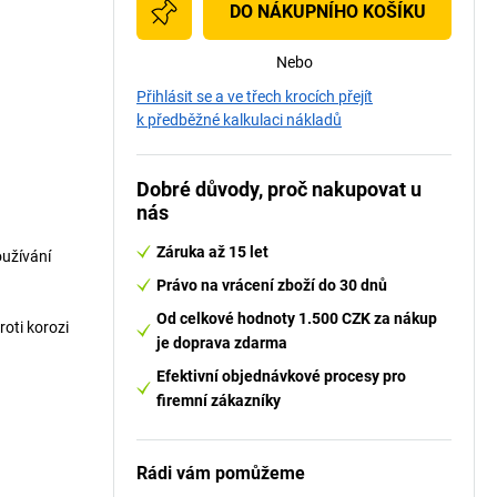
DO NÁKUPNÍHO KOŠÍKU
Nebo
Přihlásit se a ve třech krocích přejít
k předběžné kalkulaci nákladů
Dobré důvody, proč nakupovat u
nás
Záruka až 15 let
oužívání
Právo na vrácení zboží do 30 dnů
Od celkové hodnoty 1.500 CZK za nákup
roti korozi
je doprava zdarma
Efektivní objednávkové procesy pro
firemní zákazníky
Rádi vám pomůžeme