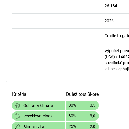
26.184
2026
Cradle-to-gat
Výpočet prov
(LCA) / 1406
specifické pro
jak se zlepšuj
Kritéria
Důležitost
Skóre
30%
3,5
Ochrana klimatu
30%
3,0
Recyklovatelnost
25%
2,0
Biodiverzita