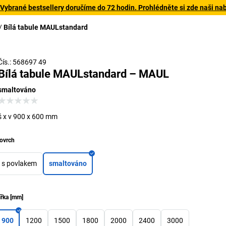
 Vybrané bestsellery doručíme do 72 hodin. Prohlédněte si zde naši na
Bílá tabule MAULstandard
Čís.: 568697 49
Bílá tabule MAULstandard – MAUL
smaltováno
š x v 900 x 600 mm
ovrch
s povlakem
smaltováno
ířka
[
mm
]
900
1200
1500
1800
2000
2400
3000