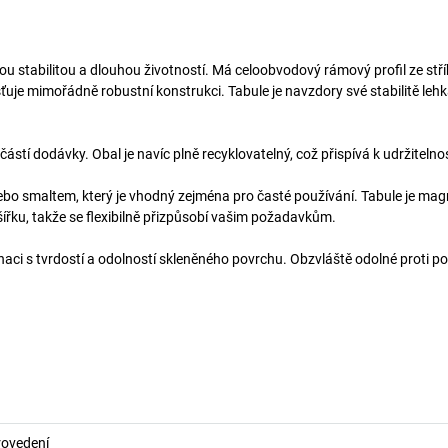
u stabilitou a dlouhou životností. Má celoobvodový rámový profil ze stř
jišťuje mimořádně robustní konstrukci. Tabule je navzdory své stabilitě lehk
ástí dodávky. Obal je navíc plně recyklovatelný, což přispívá k udržitelnos
bo smaltem, který je vhodný zejména pro časté používání. Tabule je mag
šířku, takže se flexibilně přizpůsobí vašim požadavkům.
aci s tvrdostí a odolností skleněného povrchu. Obzvláště odolné proti p
rovedení