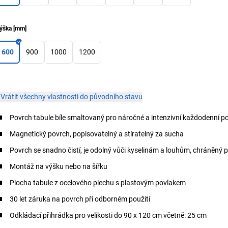
ýška
[
mm
]
600
900
1000
1200
×
Vrátit všechny vlastnosti do původního stavu
Povrch tabule bíle smaltovaný pro náročné a intenzivní každodenní p
Magnetický povrch, popisovatelný a stíratelný za sucha
Povrch se snadno čistí, je odolný vůči kyselinám a louhům, chráněný p
Montáž na výšku nebo na šířku
Plocha tabule z ocelového plechu s plastovým povlakem
30 let záruka na povrch při odborném použití
Odkládací přihrádka pro velikosti do 90 x 120 cm včetně: 25 cm