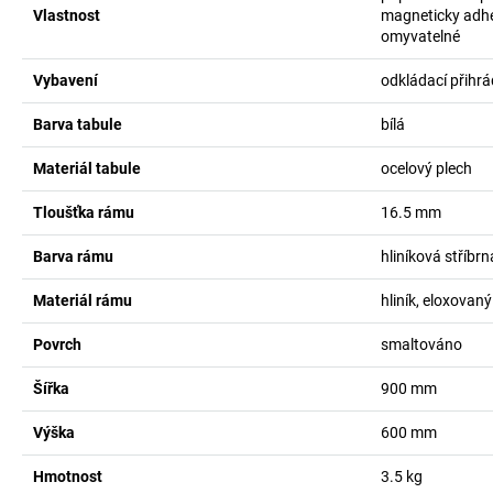
Vlastnost
magneticky adh
omyvatelné
Vybavení
odkládací přihr
Barva tabule
bílá
Materiál tabule
ocelový plech
Tloušťka rámu
16.5
mm
Barva rámu
hliníková stříbrn
Materiál rámu
hliník, eloxovaný
Povrch
smaltováno
Šířka
900
mm
Výška
600
mm
Hmotnost
3.5
kg