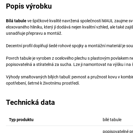
Popis výrobku
Bílá tabule
ve špičkové kvalitě navržená společností MAUL zaujme svo
eloxovaného hliníku, který jí dodává nejen kvalitní vzhled, ale také za
usnadňuje přepravu a montáž.
Decentní profil doplňují šedé rohové spojky a montážní materiál je souč
Povrch tabule je vyroben z ocelového plechu s plastovým povlakem ne
popisovatelná a stíratelná za sucha. Lze ji namontovat na výšku i na 
Výhody smaltovaných bílých tabulí: pevnost a pružnost kovu v kombin
opotřebení, šetrné k životnímu prostředí.
Technická data
Typ produktu
bílé tabule
popisovatelné p