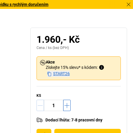
bídku s rychlým doručením
1.960,- Kč
Cena /
ks
(bez DPH)
Akce
Získejte 15% slevu* s kódem:
i
START26
KS
Dodací lhůta
:
7-8 pracovní dny