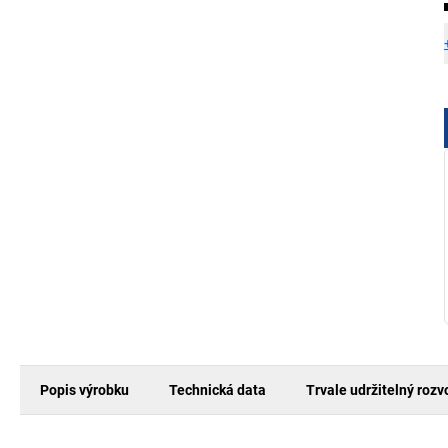
Popis výrobku
Technická data
Trvale udržitelný rozv