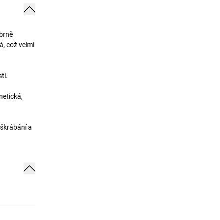
íbrně
á, což velmi
ti.
netická,
oškrábání a