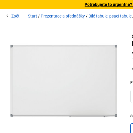
Potřebujete to urgentně?
Zpět
Start
Prezentace a přednášky
Bílé tabule, psací tabule
P
Š