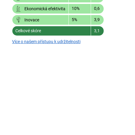
10%
0,6
Ekonomická efektivita
5%
3,9
Inovace
Celkové skóre
3,1
Více o našem přístupu k udržitelnosti