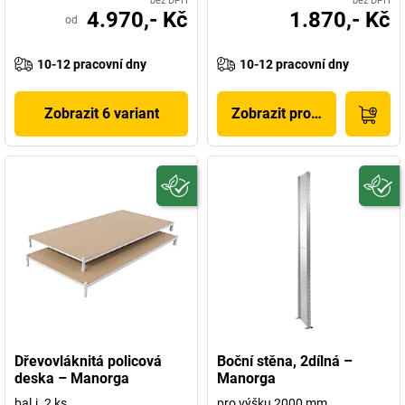
bez DPH
bez DPH
4.970,- Kč
1.870,- Kč
od
10-12 pracovní dny
10-12 pracovní dny
Zobrazit 6 variant
Zobrazit produkt
Dřevovláknitá policová
Boční stěna, 2dílná –
deska – Manorga
Manorga
bal.j. 2 ks
pro výšku 2000 mm