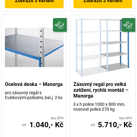
Zobrazit 5 variant
Zobrazit 3 variant
Ocelová deska – Manorga
Zásuvný regál pro velká
zatížení, rychlá montáž –
pro zásuvný regál s
Manorga
trubkovými policemi, bal.j. 2 ks
š x h police 1000 x 800 mm,
nosnost police 270 kg
bez DPH
bez DPH
1.040,- Kč
5.710,- Kč
od
od