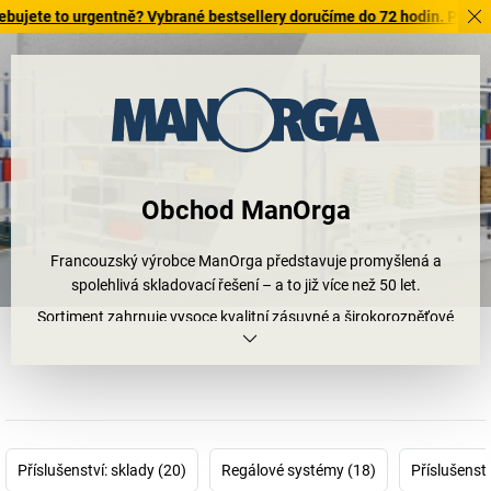
 to urgentně? Vybrané bestsellery doručíme do 72 hodin. Prohlédněte 
Obchod ManOrga
Francouzský výrobce ManOrga představuje promyšlená a
spolehlivá skladovací řešení – a to již více než 50 let.
Sortiment zahrnuje vysoce kvalitní zásuvné a širokorozpěťové
regály, které umožňují trvale strukturovanou organizaci prostoru a
efektivní pracovní procesy. Systémy lze přitom využít různými
způsoby – v průmyslu, automobilovém průmyslu, v sektoru
služeb, na prodejních plochách nebo ve veřejných zařízeních.
Příslušenství: sklady (20)
Regálové systémy (18)
Příslušenstv