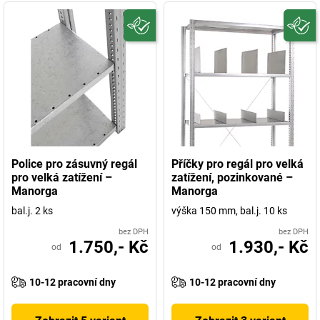
Police pro zásuvný regál
Příčky pro regál pro velká
pro velká zatížení –
zatížení, pozinkované –
Manorga
Manorga
bal.j. 2 ks
výška 150 mm, bal.j. 10 ks
bez DPH
bez DPH
1.750,- Kč
1.930,- Kč
od
od
10-12 pracovní dny
10-12 pracovní dny