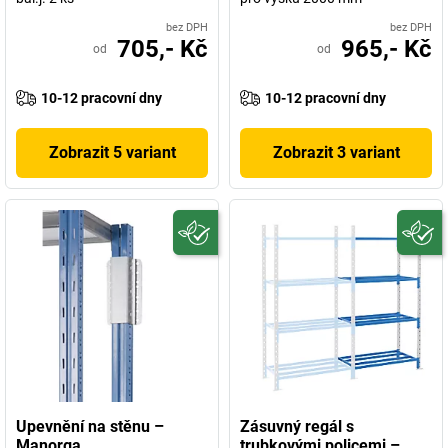
bez DPH
bez DPH
705,- Kč
965,- Kč
od
od
10-12 pracovní dny
10-12 pracovní dny
Zobrazit 5 variant
Zobrazit 3 variant
Upevnění na stěnu –
Zásuvný regál s
Manorga
trubkovými policemi –