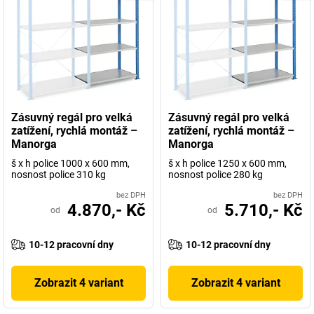
Zásuvný regál pro velká
Zásuvný regál pro velká
zatížení, rychlá montáž –
zatížení, rychlá montáž –
Manorga
Manorga
š x h police 1000 x 600 mm,
š x h police 1250 x 600 mm,
nosnost police 310 kg
nosnost police 280 kg
bez DPH
bez DPH
4.870,- Kč
5.710,- Kč
od
od
10-12 pracovní dny
10-12 pracovní dny
Zobrazit 4 variant
Zobrazit 4 variant