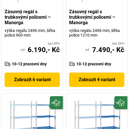
Zásuvný regál s
Zásuvný regál s
trubkovými policemi –
trubkovými policemi –
Manorga
Manorga
výška regálu 2496 mm, šířka
výška regálu 2496 mm, šířka
police 960 mm
police 1210 mm
bez DPH
bez DPH
6.190,- Kč
7.490,- Kč
od
od
10-12 pracovní dny
10-12 pracovní dny
Zobrazit 6 variant
Zobrazit 4 variant