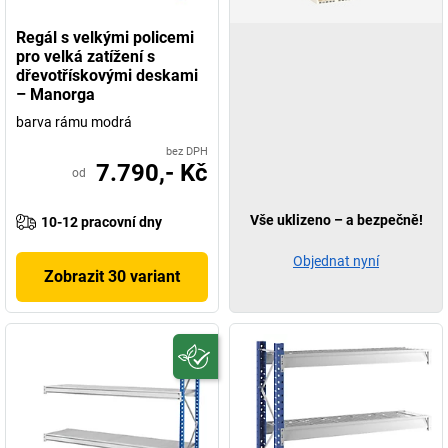
Regál s velkými policemi
pro velká zatížení s
dřevotřískovými deskami
– Manorga
barva rámu modrá
bez DPH
7.790,- Kč
od
Vše uklizeno – a bezpečně!
10-12 pracovní dny
Objednat nyní
Zobrazit 30 variant