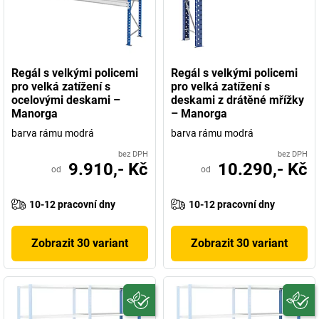
Regál s velkými policemi
Regál s velkými policemi
pro velká zatížení s
pro velká zatížení s
ocelovými deskami –
deskami z drátěné mřížky
Manorga
– Manorga
barva rámu modrá
barva rámu modrá
bez DPH
bez DPH
9.910,- Kč
10.290,- Kč
od
od
10-12 pracovní dny
10-12 pracovní dny
Zobrazit 30 variant
Zobrazit 30 variant