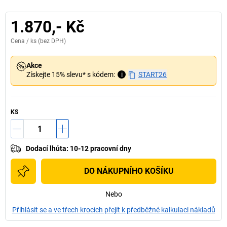
1.870,- Kč
Cena /
ks
(bez DPH)
Akce
Získejte 15% slevu* s kódem:
i
START26
KS
Dodací lhůta
:
10-12 pracovní dny
DO NÁKUPNÍHO KOŠÍKU
Nebo
Přihlásit se a ve třech krocích přejít k předběžné kalkulaci nákladů