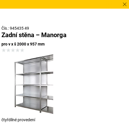
Potř
Čís.: 945435 49
Zadní stěna – Manorga
pro v x š 2000 x 957 mm
čtyřdílné provedení