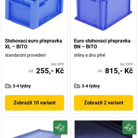
několikapatrové regálové systémy, prvotřídní regálová technika a
výkonné kontejnerové systémy. A protože jméno BITO
reprezentuje především také inovativní vizionářský duch,
dlouhodobé myšlení a jednání orientované na řešení, vznikl další
výrobní závod v Polsku.
Stohovací euro přepravka
Euro stohovací přepravka
XL – BITO
BN – BITO
standardní provedení
stěny a dno plné
bez DPH
bez DPH
255,- Kč
815,- Kč
od
od
3-4 týdny
3-4 týdny
Zobrazit 10 variant
Zobrazit 2 variant