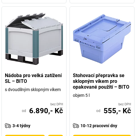
Nádoba pro velká zatížení
Stohovací přepravka se
SL – BITO
sklopným víkem pro
opakované použití – BITO
s dvoudílným sklopným víkem
objem 5 l
bez DPH
bez DPH
6.890,- Kč
555,- Kč
od
od
3-4 týdny
10-12 pracovní dny