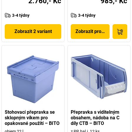
2.760,- Kč
985,- Kč
3-4 týdny
3-4 týdny
Zobrazit 2 variant
Zobrazit produkt
Stohovací přepravka se
Přepravka s viditelným
sklopným víkem pro
obsahem, nádoba na C
opakované použití – BITO
díly CTB – BITO
objem 22 l
z PP, bal.j. 12 ks