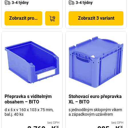
3-4 týdny
3-4 týdny
Zobrazit produkt
Zobrazit 3 variant
Přepravka s viditelným
Stohovací euro přepravka
obsahem – BITO
XL – BITO
d x š x v 160 x 103 x 75 mm,
s jednodílným sklopným víkem
bal.j. 40 ks
a západkovým uzávěrem
bez DPH
bez DPH