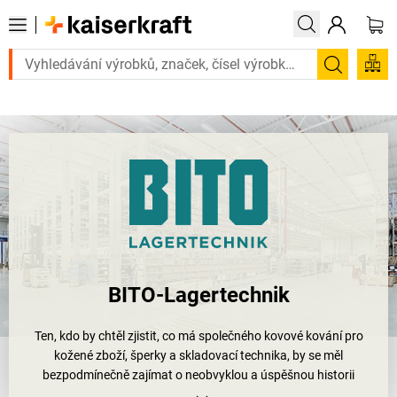
entně? Vybrané bestsellery doručíme do 72 hodin. Prohlédněte si zde 
Hledání
BITO-Lagertechnik
Ten, kdo by chtěl zjistit, co má společného kovové kování pro
kožené zboží, šperky a skladovací technika, by se měl
bezpodmínečně zajímat o neobvyklou a úspěšnou historii
společnosti BITO-Lagertechnik Bittmann GmbH. Mezinárodně