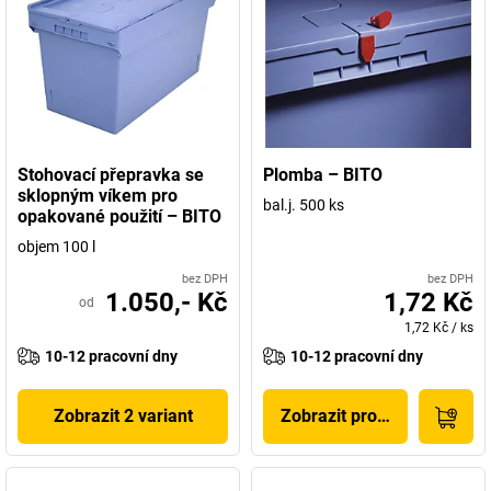
Stohovací přepravka se
Plomba – BITO
sklopným víkem pro
bal.j. 500 ks
opakované použití – BITO
objem 100 l
bez DPH
bez DPH
1.050,- Kč
1,72 Kč
od
1,72 Kč
/
ks
10-12 pracovní dny
10-12 pracovní dny
Zobrazit 2 variant
Zobrazit produkt