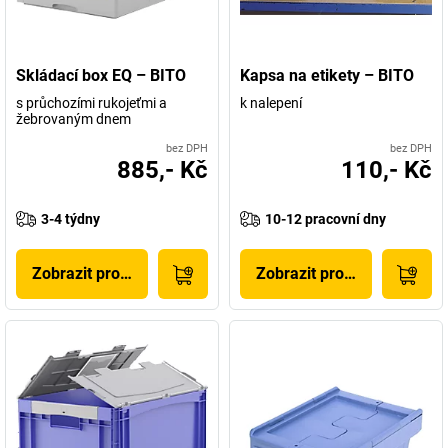
Skládací box EQ – BITO
Kapsa na etikety – BITO
s průchozími rukojeťmi a
k nalepení
žebrovaným dnem
bez DPH
bez DPH
885,- Kč
110,- Kč
3-4 týdny
10-12 pracovní dny
Zobrazit produkt
Zobrazit produkt