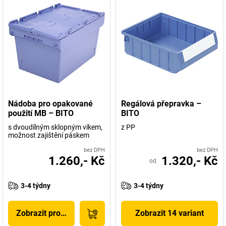
Nádoba pro opakované
Regálová přepravka –
použití MB – BITO
BITO
s dvoudílným sklopným víkem,
z PP
možnost zajištění páskem
bez DPH
bez DPH
1.260,- Kč
1.320,- Kč
od
3-4 týdny
3-4 týdny
Zobrazit produkt
Zobrazit 14 variant