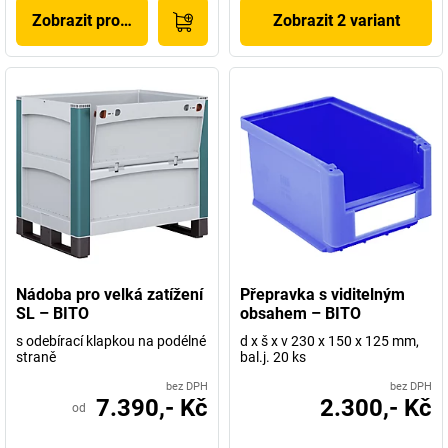
Zobrazit produkt
Zobrazit 2 variant
Nádoba pro velká zatížení
Přepravka s viditelným
SL – BITO
obsahem – BITO
s odebírací klapkou na podélné
d x š x v 230 x 150 x 125 mm,
straně
bal.j. 20 ks
bez DPH
bez DPH
7.390,- Kč
2.300,- Kč
od