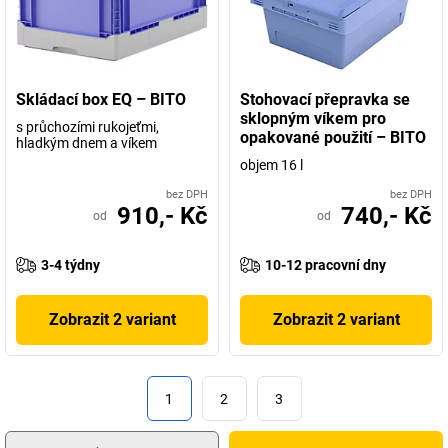
Skládací box EQ – BITO
Stohovací přepravka se
sklopným víkem pro
s průchozími rukojeťmi,
opakované použití – BITO
hladkým dnem a víkem
objem 16 l
bez DPH
bez DPH
910,- Kč
740,- Kč
od
od
3-4 týdny
10-12 pracovní dny
Zobrazit 2 variant
Zobrazit 2 variant
1
2
3