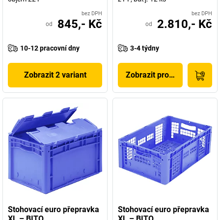
bez DPH
bez DPH
845,- Kč
2.810,- Kč
od
od
10-12 pracovní dny
3-4 týdny
Zobrazit 2 variant
Zobrazit produkt
Stohovací euro přepravka
Stohovací euro přepravka
XL – BITO
XL – BITO