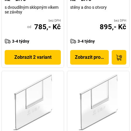
s dvoudílným sklopným víkem
stěny a dno s otvory
se závěsy
bez DPH
bez DPH
785,- Kč
895,- Kč
od
3-4 týdny
3-4 týdny
Zobrazit 2 variant
Zobrazit produkt