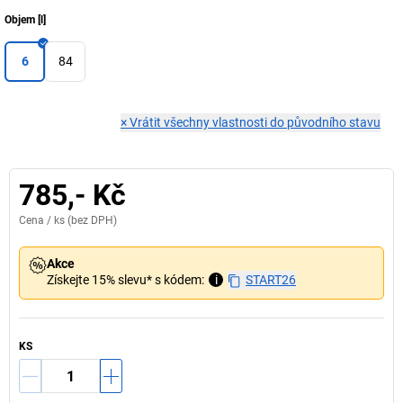
Objem
[
l
]
6
84
×
Vrátit všechny vlastnosti do původního stavu
785,- Kč
Cena /
ks
(bez DPH)
Akce
Získejte 15% slevu* s kódem:
i
START26
KS