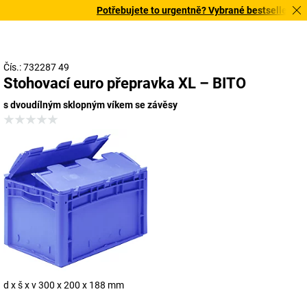
Potřebujete to urgentně? Vybrané bestsellery doru
Čís.: 732287 49
Stohovací euro přepravka XL – BITO
s dvoudílným sklopným víkem se závěsy
d x š x v 300 x 200 x 188 mm