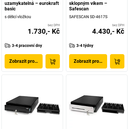
uzamykatelná – eurokraft
sklopným víkem –
basic
Safescan
s dělicí vložkou
SAFESCAN SD-4617S
bez DPH
bez DPH
1.730,- Kč
4.430,- Kč
3-4 pracovní dny
3-4 týdny
Zobrazit produkt
Zobrazit produkt