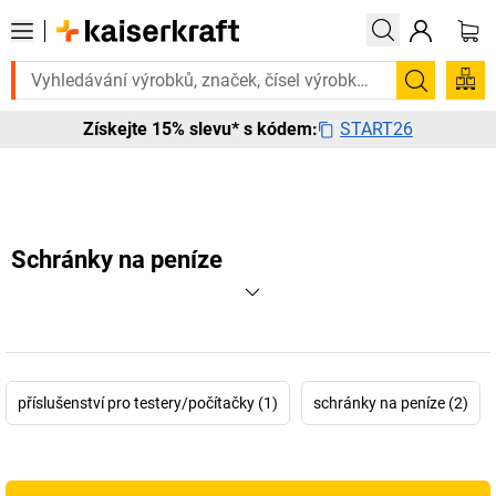
třebujete to urgentně? Vybrané bestsellery doručíme do 72 hodin. Pro
Hledání
START26
Získejte 15% slevu* s kódem:
Schránky na peníze
příslušenství pro testery/počítačky (1)
schránky na peníze (2)