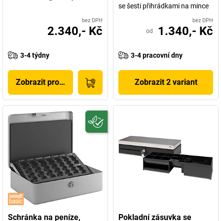
se šesti přihrádkami na mince
bez DPH
bez DPH
2.340,- Kč
1.340,- Kč
od
3-4 týdny
3-4 pracovní dny
Zobrazit produkt
Zobrazit 2 variant
Schránka na peníze,
Pokladní zásuvka se