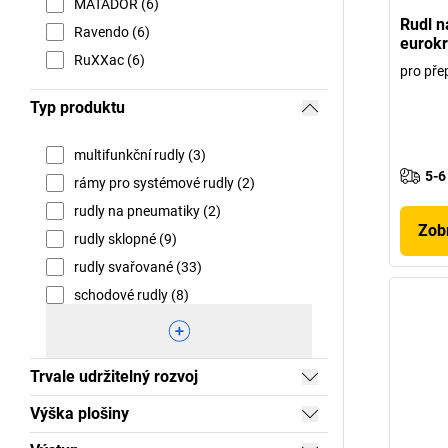
MATADOR (6)
Rudl n
Ravendo (6)
eurokr
RuXXac (6)
pro pře
Typ produktu
multifunkční rudly (3)
5-6
rámy pro systémové rudly (2)
rudly na pneumatiky (2)
Zobr
rudly sklopné (9)
rudly svařované (33)
schodové rudly (8)
Trvale udržitelný rozvoj
Výška plošiny