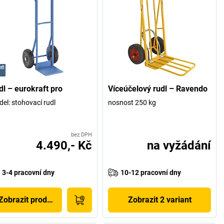
dl – eurokraft pro
Víceúčelový rudl – Ravendo
el: stohovací rudl
nosnost 250 kg
bez DPH
4.490,- Kč
na vyžádání
3-4 pracovní dny
10-12 pracovní dny
Zobrazit produkt
Zobrazit 2 variant