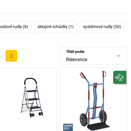
hodové rudly (8)
sklopné schůdky (1)
systémové rudly (50)
Třídit podle:
Relevance