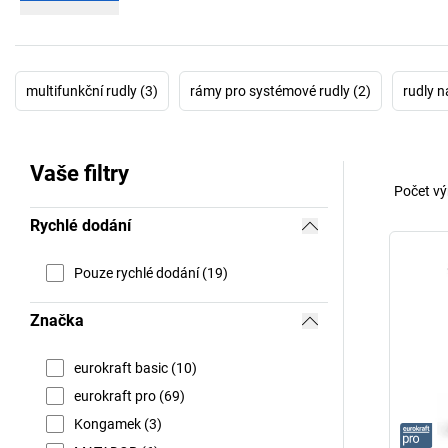
multifunkční rudly (3)
rámy pro systémové rudly (2)
rudly n
Vaše filtry
Počet vý
Rychlé dodání
Pouze rychlé dodání (19)
Značka
eurokraft basic (10)
eurokraft pro (69)
Kongamek (3)