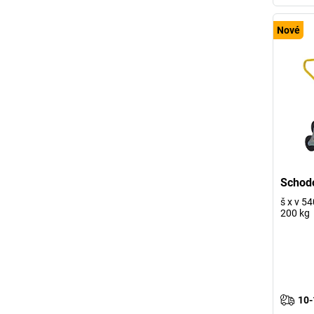
Nové
Schodo
š x v 5
200 kg
10-