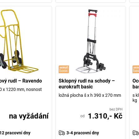
vý rudl – Ravendo
Sklopný rudl na schody –
Oc
eurokraft basic
ba
40 x 1220 mm, nosnost
ložná plocha š x h 390 x 270 mm
s k
kg
bez DPH
na vyžádání
1.310,- Kč
od
12 pracovní dny
3-4 pracovní dny