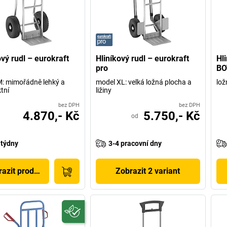
ový rudl – eurokraft
Hliníkový rudl – eurokraft
Hl
pro
BO
: mimořádně lehký a
model XL: velká ložná plocha a
lož
tní
ližiny
bez DPH
bez DPH
4.870,- Kč
5.750,- Kč
od
 týdny
3-4 pracovní dny
azit produkt
Zobrazit 2 variant