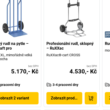
ý rudl na pytle –
Profesionální rudl, sklopný
Ru
aft pro
– RuXXac
mod
XL, mimořádně velká
RuXXac®-cart CROSS
locha
bez DPH
bez DPH
5.170,- Kč
4.530,- Kč
 pracovní dny
3-4 pracovní dny
obrazit 2 variant
Zobrazit produkt