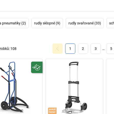
a pneumatiky (2)
rudly sklopné (9)
rudly svařované (33)
sc
robků:
108
1
2
3
…
5