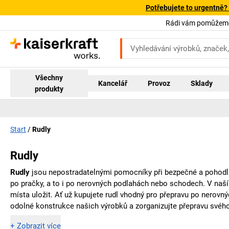
Potřebujete to urgentně?
Rádi vám pomůžeme!
Všechny
Kancelář
Provoz
Sklady
produkty
Start
Rudly
Rudly
Rudly
jsou nepostradatelnými pomocníky při bezpečné a pohodl
po pračky, a to i po nerovných podlahách nebo schodech. V naš
místa uložit. Ať už kupujete rudl vhodný pro přepravu po nerovn
odolné konstrukce našich výrobků a zorganizujte přepravu svého
+
Zobrazit více