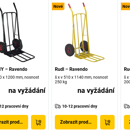
Nové
Nov
IY – Ravendo
Rudl – Ravendo
Ru
60 x 1200 mm, nosnost
š x v 510 x 1140 mm, nosnost
š x
250 kg
200
na vyžádání
na vyžádání
12 pracovní dny
10-12 pracovní dny
azit produkt
Zobrazit produkt