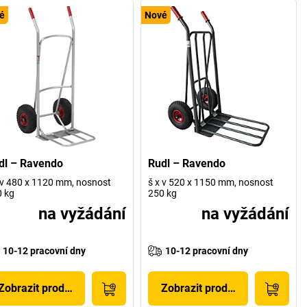
é
Nové
dl – Ravendo
Rudl – Ravendo
 v 480 x 1120 mm, nosnost
š x v 520 x 1150 mm, nosnost
 kg
250 kg
na vyžádání
na vyžádání
10-12 pracovní dny
10-12 pracovní dny
Zobrazit produkt
Zobrazit produkt