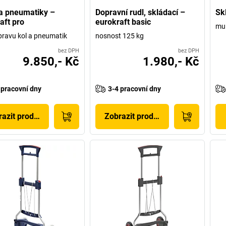
a pneumatiky –
Dopravní rudl, skládací –
Sk
aft pro
eurokraft basic
mul
pravu kol a pneumatik
nosnost 125 kg
bez DPH
bez DPH
9.850,- Kč
1.980,- Kč
 pracovní dny
3-4 pracovní dny
azit produkt
Zobrazit produkt