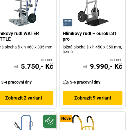
iníkový rudl WATER
Hliníkový rudl – eurokraft
TTLE
pro
ná plocha š x h 460 x 305 mm
ložná plocha š x h 450 x 350 mm,
černá
bez DPH
bez DPH
5.750,- Kč
9.990,- Kč
od
od
3-4 pracovní dny
5-6 pracovní dny
Zobrazit 2 variant
Zobrazit 9 variant
Nové