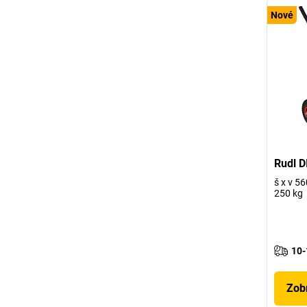
Nové
Rudl D
š x v 5
250 kg
10-
Zobr