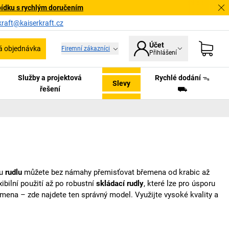
bídku s rychlým doručením
kraft@kaiserkraft.cz
Účet
á objednávka
Firemní zákazníci
Přihlášení
Služby a projektová
Rychlé dodání ᯓ
Slevy
řešení
⛟
tu
rudlu
můžete bez námahy přemisťovat břemena od krabic až
xibilní použití až po robustní
skládací rudly
, které lze pro úsporu
emena – zde najdete ten správný model. Využijte vysoké kvality a