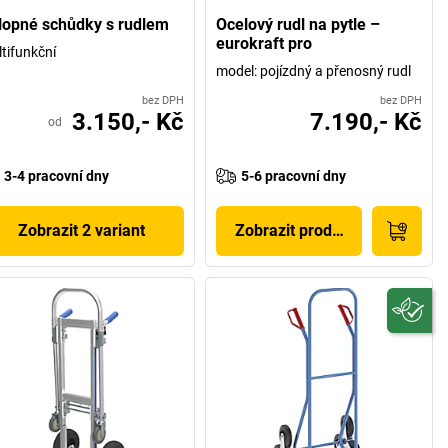
lopné schůdky s rudlem
Ocelový rudl na pytle –
eurokraft pro
tifunkční
model: pojízdný a přenosný rudl
bez DPH
bez DPH
3.150,- Kč
7.190,- Kč
od
3-4 pracovní dny
5-6 pracovní dny
Zobrazit 2 variant
Zobrazit produkt