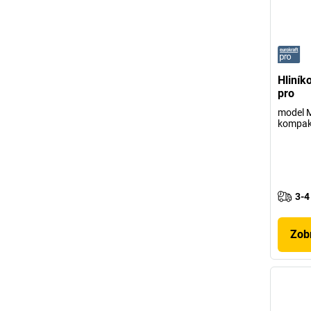
Hliník
pro
model M
kompak
3-4
Zobr