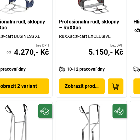
ionální rudl, sklopný
Profesionální rudl, sklopný
Hli
Xac
– RuXXac
lož
®-cart BUSINESS XL
RuXXac®-cart EXCLUSIVE
bez DPH
bez DPH
4.270,- Kč
5.150,- Kč
od
 pracovní dny
10-12 pracovní dny
obrazit 2 variant
Zobrazit produkt