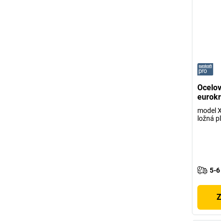
Ocelov
eurokr
model X
ložná p
5-6
Z