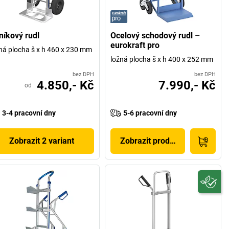
níkový rudl
Ocelový schodový rudl –
eurokraft pro
ná plocha š x h 460 x 230 mm
ložná plocha š x h 400 x 252 mm
bez DPH
bez DPH
4.850,- Kč
7.990,- Kč
od
3-4 pracovní dny
5-6 pracovní dny
Zobrazit 2 variant
Zobrazit produkt