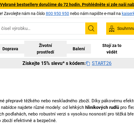
 Vybrané bestsellery doručíme do 72 hodin. Prohlédněte si zde naši na
 Zavolejte nám na číslo
800 950 950
nebo nám napište e-mail na
kaiser
Souhrnn
Hledání
Životní
Stojí za to
Doprava
Balení
prostředí
vědět
START26
Získejte 15% slevu* s kódem:
né přepravě těžkého nebo neskladného zboží. Díky pákovému efek
í nabídce najdete různé modely: od lehkých
hliníkových rudlů
pro fle
ých podlahách, nebo robustní verzi s vysokou nosností pro těžká bř
 zboží efektivně a bezpečně.