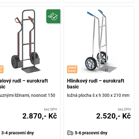
elový rudl – eurokraft
Hliníkový rudl – eurokraft
sic
basic
luznými ližinami, nosnost 150
ložná plocha š x h 300 x 210 mm
bez DPH
bez DPH
2.870,- Kč
2.520,- Kč
3-4 pracovní dny
5-6 pracovní dny