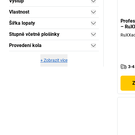
Výstup
Vlastnost
Profes
Šířka lopaty
– RuX
Stupně včetně plošinky
RuXXac
Provedení kola
+
Zobrazit více
3-4
Z