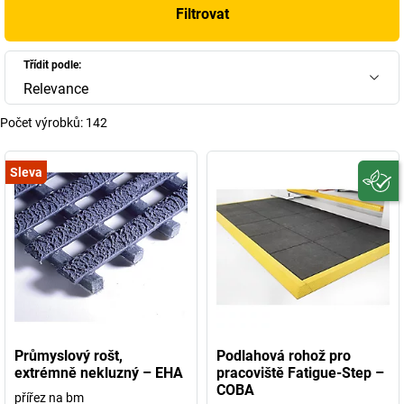
Filtrovat
Třídit podle:
Relevance
Počet výrobků:
142
Sleva
Průmyslový rošt,
Podlahová rohož pro
extrémně nekluzný – EHA
pracoviště Fatigue-Step –
COBA
přířez na bm