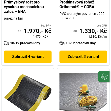
Průmyslový rošt pro
Protiúnavová rohož
vysokou mechanickou
Orthomat® – COBA
zátěž – EHA
PVC s drsným povrchem, 900
mm x bm
přířez na bm
bez DPH
bez DPH
1.970,- Kč
1.330,- Kč
od
od
1.970,- Kč
/
m
1.330,- Kč
/
m
10-12 pracovní dny
10-12 pracovní dny
Zobrazit 4 variant
Zobrazit 3 variant