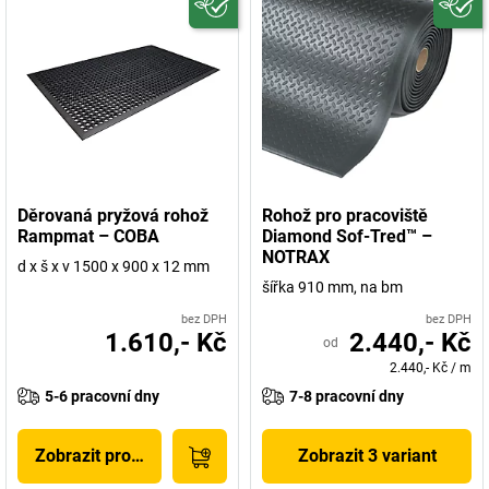
Děrovaná pryžová rohož
Rohož pro pracoviště
Rampmat – COBA
Diamond Sof-Tred™ –
NOTRAX
d x š x v 1500 x 900 x 12 mm
šířka 910 mm, na bm
bez DPH
bez DPH
1.610,- Kč
2.440,- Kč
od
2.440,- Kč
/
m
5-6 pracovní dny
7-8 pracovní dny
Zobrazit produkt
Zobrazit 3 variant