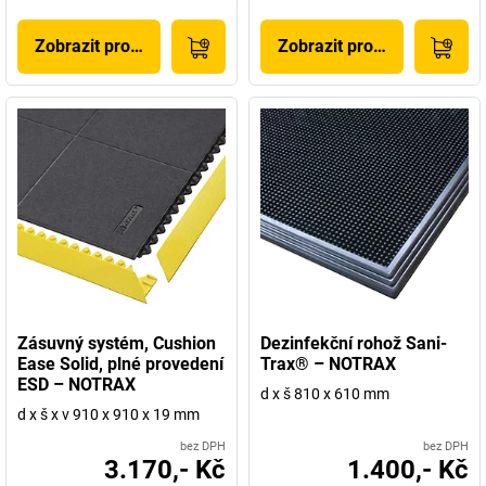
Zobrazit produkt
Zobrazit produkt
Zásuvný systém, Cushion
Dezinfekční rohož Sani-
Ease Solid, plné provedení
Trax® – NOTRAX
ESD – NOTRAX
d x š 810 x 610 mm
d x š x v 910 x 910 x 19 mm
bez DPH
bez DPH
3.170,- Kč
1.400,- Kč