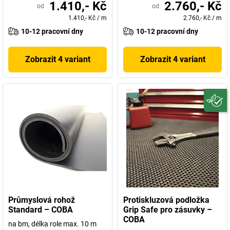
1.410,- Kč
2.760,- Kč
od
od
1.410,- Kč
/
m
2.760,- Kč
/
m
10-12 pracovní dny
10-12 pracovní dny
Zobrazit 4 variant
Zobrazit 4 variant
Průmyslová rohož
Protiskluzová podložka
Standard – COBA
Grip Safe pro zásuvky –
COBA
na bm, délka role max. 10 m