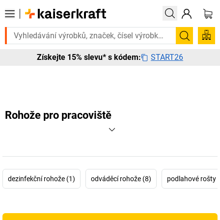
 urgentně? Vybrané bestsellery doručíme do 72 hodin. Prohlédněte si 
Hledání
START26
Získejte 15% slevu* s kódem:
Rohože pro pracoviště
dezinfekční rohože (1)
odváděcí rohože (8)
podlahové rošty 