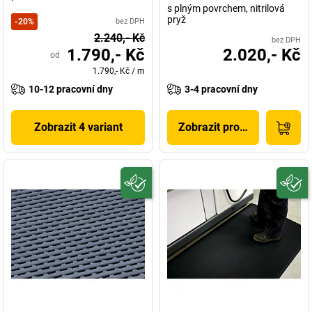
s plným povrchem, nitrilová
pryž
-
20
%
bez DPH
2.240,- Kč
bez DPH
1.790,- Kč
2.020,- Kč
od
1.790,- Kč
/
m
10-12 pracovní dny
3-4 pracovní dny
Zobrazit 4 variant
Zobrazit produkt