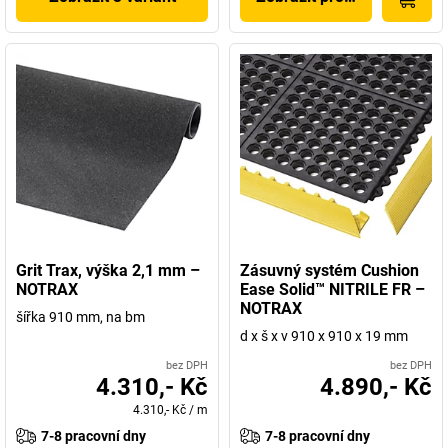
Grit Trax, výška 2,1 mm –
Zásuvný systém Cushion
NOTRAX
Ease Solid™ NITRILE FR –
NOTRAX
šířka 910 mm, na bm
d x š x v 910 x 910 x 19 mm
bez DPH
bez DPH
4.310,- Kč
4.890,- Kč
4.310,- Kč
/
m
7-8 pracovní dny
7-8 pracovní dny