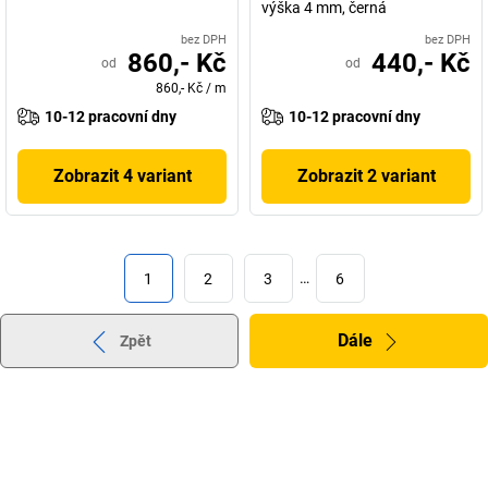
výška 4 mm, černá
bez DPH
bez DPH
860,- Kč
440,- Kč
od
od
860,- Kč
/
m
10-12 pracovní dny
10-12 pracovní dny
Zobrazit 4 variant
Zobrazit 2 variant
1
2
3
…
6
Dále
Zpět