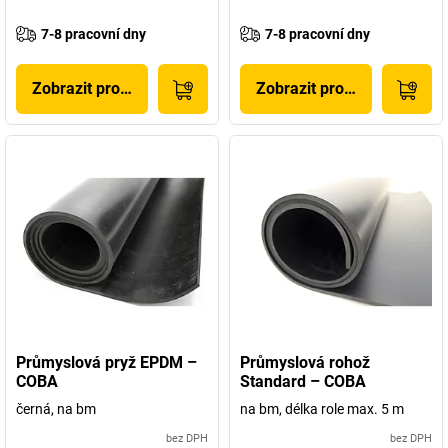
7-8 pracovní dny
7-8 pracovní dny
Zobrazit produkt
Zobrazit produkt
Průmyslová pryž EPDM –
Průmyslová rohož
COBA
Standard – COBA
černá, na bm
na bm, délka role max. 5 m
bez DPH
bez DPH