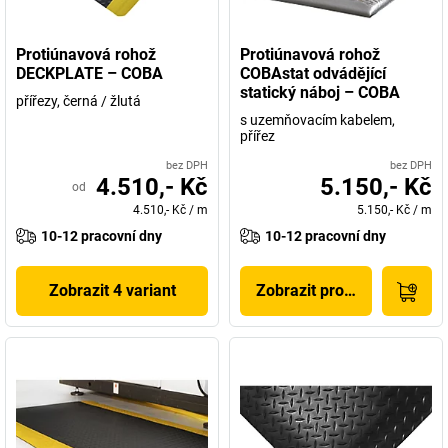
Protiúnavová rohož
Protiúnavová rohož
DECKPLATE – COBA
COBAstat odvádějící
statický náboj – COBA
přířezy, černá / žlutá
s uzemňovacím kabelem,
přířez
bez DPH
bez DPH
4.510,- Kč
5.150,- Kč
od
4.510,- Kč
/
m
5.150,- Kč
/
m
10-12 pracovní dny
10-12 pracovní dny
Zobrazit 4 variant
Zobrazit produkt