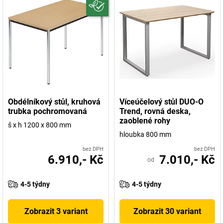
Obdélníkový stůl, kruhová
Víceúčelový stůl DUO-O
trubka pochromovaná
Trend, rovná deska,
zaoblené rohy
š x h 1200 x 800 mm
hloubka 800 mm
bez DPH
bez DPH
6.910,- Kč
7.010,- Kč
od
4-5 týdny
4-5 týdny
Zobrazit 3 variant
Zobrazit 30 variant