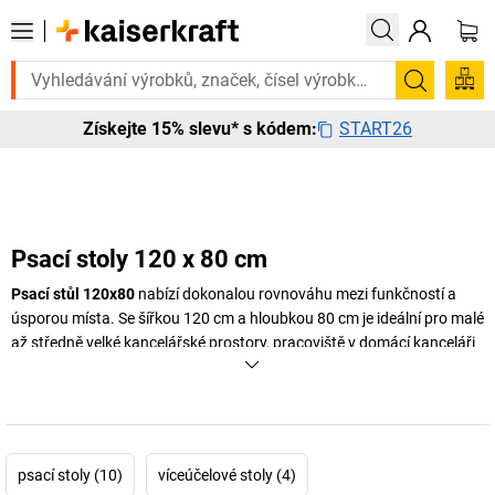
ebujete to urgentně? Vybrané bestsellery doručíme do 72 hodin. Prohlé
Hledání
START26
Získejte 15% slevu* s kódem:
Psací stoly 120 x 80 cm
Psací stůl 120x80
nabízí dokonalou rovnováhu mezi funkčností a
úsporou místa. Se šířkou 120 cm a hloubkou 80 cm je ideální pro malé
až středně velké kancelářské prostory, pracoviště v domácí kanceláři
nebo doplňkové týmové pracovní zóny. Promyšlené proporce
vytvářejí dostatek prostoru pro monitor, klávesnici i dokumenty, aniž
by pracoviště působilo přeplněně.
U
kaiserkraft
najdete širokou nabídku
psacích stolů 120 x 80
, které
psací stoly (10)
víceúčelové stoly (4)