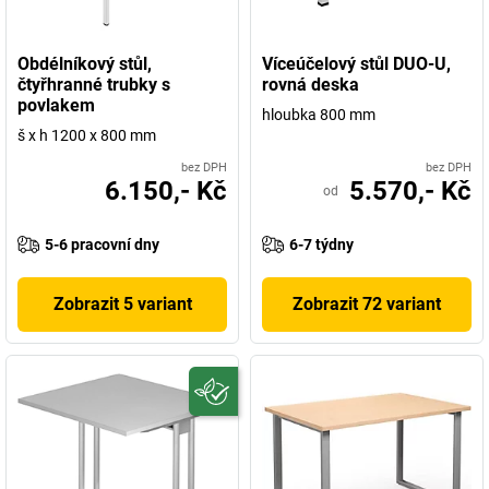
Obdélníkový stůl,
Víceúčelový stůl DUO-U,
čtyřhranné trubky s
rovná deska
povlakem
hloubka 800 mm
š x h 1200 x 800 mm
bez DPH
bez DPH
6.150,- Kč
5.570,- Kč
od
5-6 pracovní dny
6-7 týdny
Zobrazit 5 variant
Zobrazit 72 variant