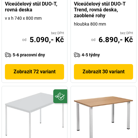
Víceúčelový stůl DUO-T,
Víceúčelový stůl DUO-T
rovná deska
Trend, rovná deska,
zaoblené rohy
v x h 740 x 800 mm
hloubka 800 mm
bez DPH
bez DPH
5.090,- Kč
6.890,- Kč
od
od
5-6 pracovní dny
4-5 týdny
Zobrazit 72 variant
Zobrazit 30 variant