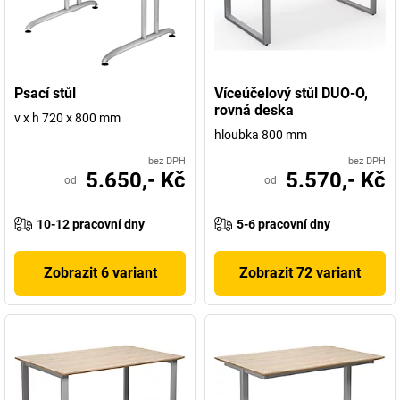
Psací stůl
Víceúčelový stůl DUO-O,
rovná deska
v x h 720 x 800 mm
hloubka 800 mm
bez DPH
bez DPH
5.650,- Kč
5.570,- Kč
od
od
10-12 pracovní dny
5-6 pracovní dny
Zobrazit 6 variant
Zobrazit 72 variant