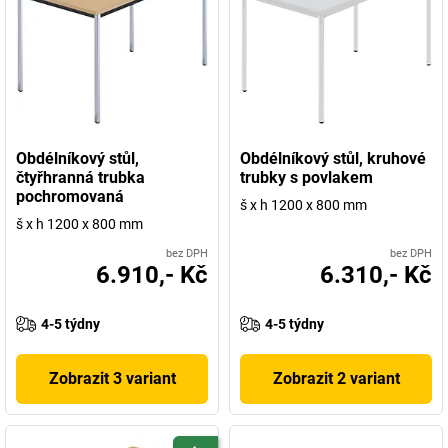
Obdélníkový stůl,
Obdélníkový stůl, kruhové
čtyřhranná trubka
trubky s povlakem
pochromovaná
š x h 1200 x 800 mm
š x h 1200 x 800 mm
bez DPH
bez DPH
6.910,- Kč
6.310,- Kč
4-5 týdny
4-5 týdny
Zobrazit 3 variant
Zobrazit 2 variant