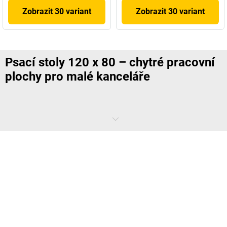
Zobrazit 30 variant
Zobrazit 30 variant
Psací stoly 120 x 80 – chytré pracovní
plochy pro malé kanceláře
Psací stůl 120x80
cm je ideální volbou pro všechny, kteří kladou
důraz na efektivní využití prostoru, aniž by se museli vzdát komfortu.
Jeho kompaktní rozměry umožňují flexibilní umístění – samostatně,
jako doplněk k větším pracovištím nebo v kombinaci s dalšími psacími
stoly.
Čisté linie a kvalitní materiály vytvářejí moderní vzhled, který se hodí
téměř ke každému stylu interiéru.