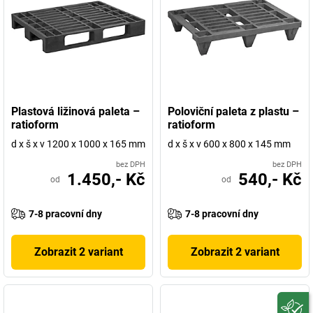
Plastová ližinová paleta –
Poloviční paleta z plastu –
ratioform
ratioform
d x š x v 1200 x 1000 x 165 mm
d x š x v 600 x 800 x 145 mm
bez DPH
bez DPH
1.450,- Kč
540,- Kč
od
od
7-8 pracovní dny
7-8 pracovní dny
Zobrazit 2 variant
Zobrazit 2 variant