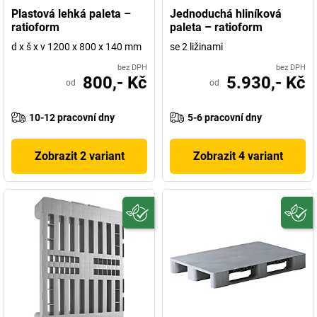
Plastová lehká paleta –
Jednoduchá hliníková
ratioform
paleta – ratioform
d x š x v 1200 x 800 x 140 mm
se 2 ližinami
bez DPH
bez DPH
800,- Kč
5.930,- Kč
od
od
10-12 pracovní dny
5-6 pracovní dny
Zobrazit 2 variant
Zobrazit 4 variant