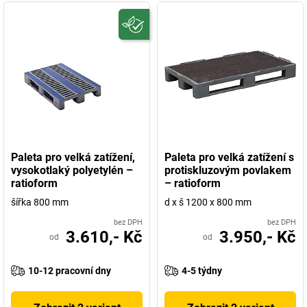
Paleta pro velká zatížení,
Paleta pro velká zatížení s
vysokotlaký polyetylén –
protiskluzovým povlakem
ratioform
– ratioform
šířka 800 mm
d x š 1200 x 800 mm
bez DPH
bez DPH
3.610,- Kč
3.950,- Kč
od
od
10-12 pracovní dny
4-5 týdny