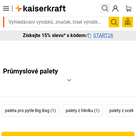
gentně? Vybrané bestsellery doručíme do 72 hodin. Prohlédněte si zde
Hledání
START26
Získejte 15% slevu* s kódem:
Průmyslové palety
paleta pro pytle Big Bag (1)
palety z hliníku (1)
palety z oceli 