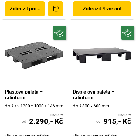
Zobrazit produkt
Zobrazit 4 variant
Plastová paleta –
Displejová paleta –
ratioform
ratioform
d x š x v 1200 x 1000 x 146 mm
d x š 800 x 600 mm
bez DPH
bez DPH
2.290,- Kč
915,- Kč
od
od