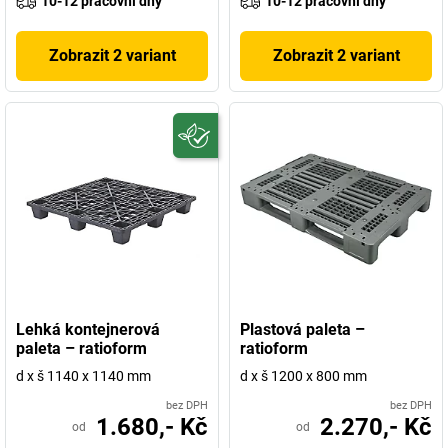
10-12 pracovní dny
10-12 pracovní dny
Zobrazit 2 variant
Zobrazit 2 variant
Lehká kontejnerová
Plastová paleta –
paleta – ratioform
ratioform
d x š 1140 x 1140 mm
d x š 1200 x 800 mm
bez DPH
bez DPH
1.680,- Kč
2.270,- Kč
od
od