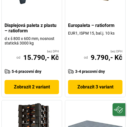
Displejová paleta z plastu
Europaleta – ratioform
– ratioform
EUR1, ISPM 15, bal.j. 10 ks
d x š 800 x 600 mm, nosnost
statická 3000 kg
bez DPH
bez DPH
15.790,- Kč
9.790,- Kč
od
od
5-6 pracovní dny
3-4 pracovní dny
Zobrazit 2 variant
Zobrazit 3 variant