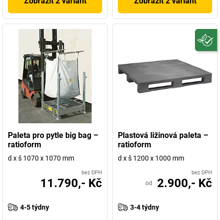
Zobrazit 2 variant
Zobrazit 2 variant
Paleta pro pytle big bag –
Plastová ližinová paleta –
ratioform
ratioform
d x š 1070 x 1070 mm
d x š 1200 x 1000 mm
bez DPH
bez DPH
11.790,- Kč
2.900,- Kč
od
4-5 týdny
3-4 týdny