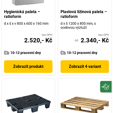
Hygienická paleta –
Plastová ližinová paleta –
ratioform
ratioform
d x š x v 800 x 600 x 160 mm
d x š 1200 x 800 mm, s
ocelovou výztuží
bez DPH
bez DPH
2.520,- Kč
2.340,- Kč
od
10-12 pracovní dny
10-12 pracovní dny
Zobrazit produkt
Zobrazit 4 variant