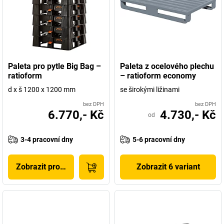
Paleta pro pytle Big Bag –
Paleta z ocelového plechu
ratioform
– ratioform economy
d x š 1200 x 1200 mm
se širokými ližinami
bez DPH
bez DPH
6.770,- Kč
4.730,- Kč
od
3-4 pracovní dny
5-6 pracovní dny
Zobrazit produkt
Zobrazit 6 variant