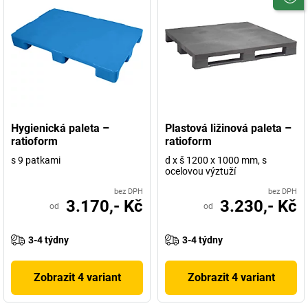
Hygienická paleta –
Plastová ližinová paleta –
ratioform
ratioform
s 9 patkami
d x š 1200 x 1000 mm, s
ocelovou výztuží
bez DPH
bez DPH
3.170,- Kč
3.230,- Kč
od
od
3-4 týdny
3-4 týdny
Zobrazit 4 variant
Zobrazit 4 variant