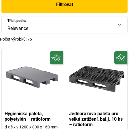
Filtrovat
Třídit podle:
Relevance
Počet výrobků:
75
Hygienická paleta,
Jednorázová paleta pro
polyetylén – ratioform
velká zatížení, bal.j. 10 ks
– ratioform
d x š x v 1200 x 800 x 160 mm