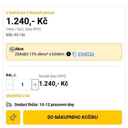
v balení po 2 kusech pouze
1.240,- Kč
Cena /
bal.j.
(bez DPH)
620,- Kč
/
ks
Akce
Získejte 15% slevu* s kódem:
i
START26
BAL.J.
Součet (bez DPH)
1.240,- Kč
Obdržíte 2 ks
Dodací lhůta
:
10-12 pracovní dny
DO NÁKUPNÍHO KOŠÍKU