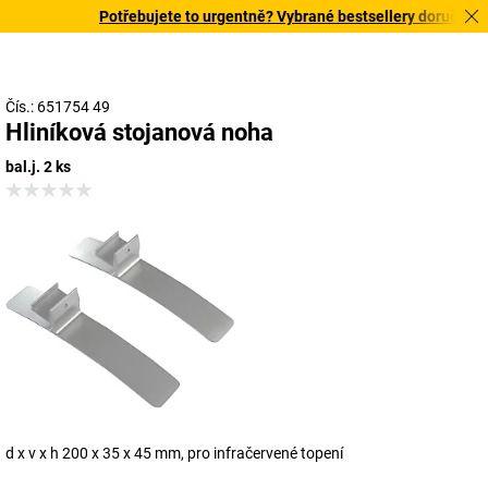
Potřebujete to urgentně? Vybrané bestsellery doručíme do
Čís.: 651754 49
Hliníková stojanová noha
bal.j. 2 ks
d x v x h 200 x 35 x 45 mm, pro infračervené topení