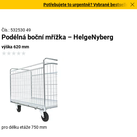
Potřebujete to urgentně? Vybrané bestsellery doru
Čís.: 532530 49
Podélná boční mřížka – HelgeNyberg
výška 620 mm
pro délku etáže 750 mm