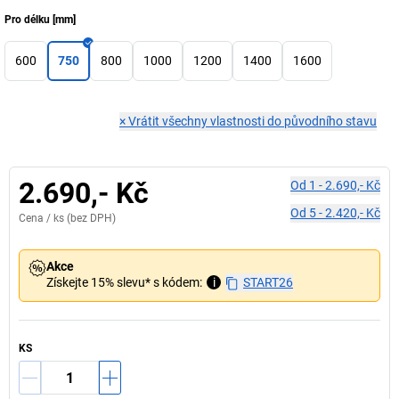
Pro délku
[
mm
]
600
750
800
1000
1200
1400
1600
×
Vrátit všechny vlastnosti do původního stavu
2.690,- Kč
Od
1
-
2.690,- Kč
Od
5
-
2.420,- Kč
Cena /
ks
(bez DPH)
Akce
Získejte 15% slevu* s kódem:
i
START26
KS