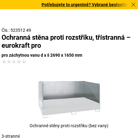
Potřebujete to urgentně? Vybrané bestsellery doruč
Čís.: 523512 49
Ochranná stěna proti rozstřiku, třístranná –
eurokraft pro
pro záchytnou vanu d x š 2690 x 1650 mm
Ochranné stěny proti rozstřiku (bez vany)
3-stranný