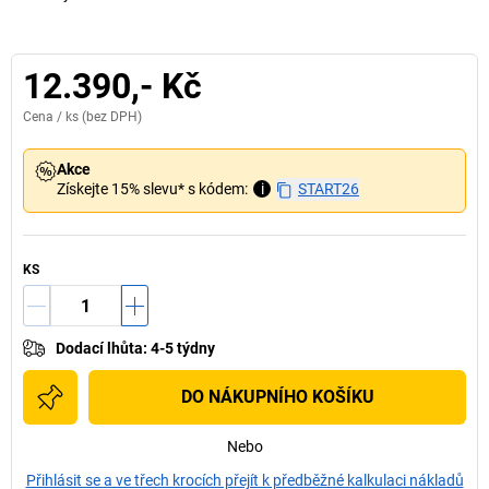
12.390,- Kč
Cena /
ks
(bez DPH)
Akce
Získejte 15% slevu* s kódem:
i
START26
KS
Dodací lhůta
:
4-5 týdny
DO NÁKUPNÍHO KOŠÍKU
Nebo
Přihlásit se a ve třech krocích přejít k předběžné kalkulaci nákladů