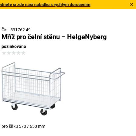
ěte si zde naši nabídku s rychlým doručením
Čís.: 531762 49
Mříž pro čelní stěnu – HelgeNyberg
pozinkováno
pro šířku 570 / 650 mm