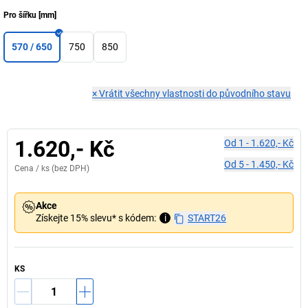
Pro šířku
[
mm
]
570 / 650
750
850
×
Vrátit všechny vlastnosti do původního stavu
1.620,- Kč
Od
1
-
1.620,- Kč
Od
5
-
1.450,- Kč
Cena /
ks
(bez DPH)
Akce
Získejte 15% slevu* s kódem:
i
START26
KS