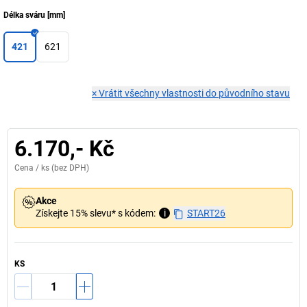
Délka sváru
[
mm
]
421
621
×
Vrátit všechny vlastnosti do původního stavu
6.170,- Kč
Cena /
ks
(bez DPH)
Akce
Získejte 15% slevu* s kódem:
i
START26
KS