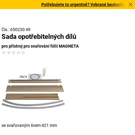
Potřebujete to urgentně? Vybrané bestsellery doruč
Čís.: 650230 49
Sada opotřebitelných dílů
pro přístroj pro svařování fólií MAGNETA
se svařovaným švem 421 mm