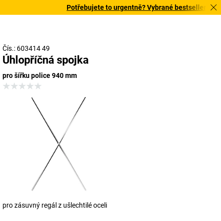
Potřebujete to urgentně? Vybrané bestsellery doru
Čís.: 603414 49
Úhlopříčná spojka
pro šířku police 940 mm
pro zásuvný regál z ušlechtilé oceli