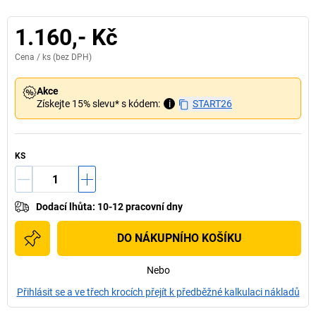
1.160,- Kč
Cena /
ks
(bez DPH)
Akce
Získejte 15% slevu* s kódem:
i
START26
KS
Dodací lhůta
:
10-12 pracovní dny
DO NÁKUPNÍHO KOŠÍKU
Nebo
Přihlásit se a ve třech krocích přejít k předběžné kalkulaci nákladů