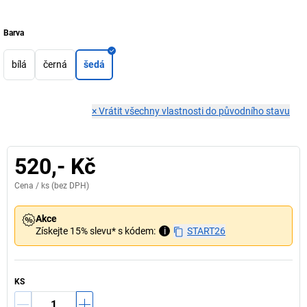
Barva
bílá
černá
šedá
×
Vrátit všechny vlastnosti do původního stavu
520,- Kč
Cena /
ks
(bez DPH)
Akce
Získejte 15% slevu* s kódem:
i
START26
KS