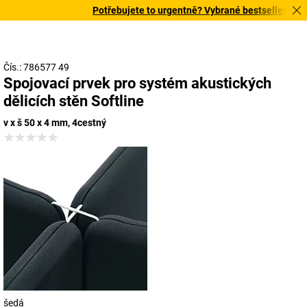
Potřebujete to urgentně? Vybrané bestsellery doruč
Čís.: 786577 49
Spojovací prvek pro systém akustických
dělicích stěn Softline
v x š 50 x 4 mm, 4cestný
šedá