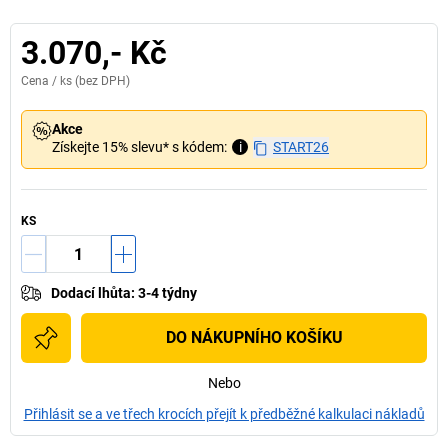
3.070,- Kč
Cena /
ks
(bez DPH)
Akce
Získejte 15% slevu* s kódem:
i
START26
KS
Dodací lhůta
:
3-4 týdny
DO NÁKUPNÍHO KOŠÍKU
Nebo
Přihlásit se a ve třech krocích přejít k předběžné kalkulaci nákladů