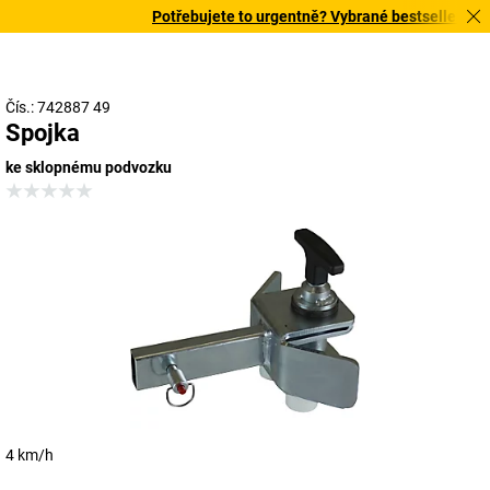
Potřebujete to urgentně? Vybrané bestsellery doru
Čís.: 742887 49
Spojka
ke sklopnému podvozku
4 km/h