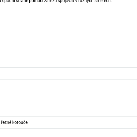
y na spodní straně pomocí zářezů spojovat v různých směrech.
o řezné kotouče