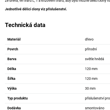
Ze dřeva, ve tvaru L, T a křížovém tvaru, aby bylo možné dělicí clon
Jednotlivé dělicí clony viz příslušenství.
Technická data
Materiál
dřevo
Povrch
přírodní
Barva
světle hnědá
Délka
120
mm
Šířka
120
mm
Výška
30
mm
Typ produktu
příslušenství pr
Dodávka
smontováno