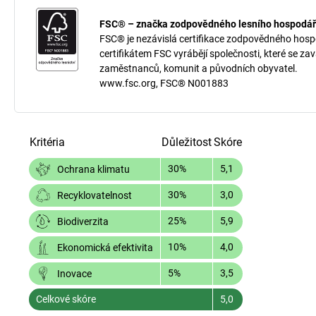
FSC® – značka zodpovědného lesního hospodář
FSC® je nezávislá certifikace zodpovědného hospod
certifikátem FSC vyrábějí společnosti, které se za
zaměstnanců, komunit a původních obyvatel.
www.fsc.org, FSC® N001883
Kritéria
Důležitost
Skóre
30%
5,1
Ochrana klimatu
30%
3,0
Recyklovatelnost
25%
5,9
Biodiverzita
10%
4,0
Ekonomická efektivita
5%
3,5
Inovace
Celkové skóre
5,0