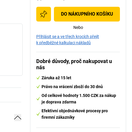
DO NÁKUPNÍHO KOŠÍKU
Nebo
Přihlásit se a ve třech krocích přejít
k předběžné kalkulaci nákladů
Dobré důvody, proč nakupovat u
nás
Záruka až 15 let
Právo na vrácení zboží do 30 dnů
Od celkové hodnoty 1.500 CZK za nákup
je doprava zdarma
Efektivní objednávkové procesy pro
firemní zákazníky