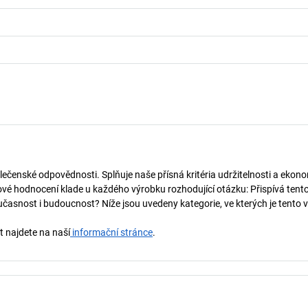
lečenské odpovědnosti. Splňuje naše přísná kritéria udržitelnosti a ekono
vé hodnocení klade u každého výrobku rozhodující otázku: Přispívá tent
učasnost i budoucnost? Níže jsou uvedeny kategorie, ve kterých je tento 
t najdete na naší
informační stránce
.