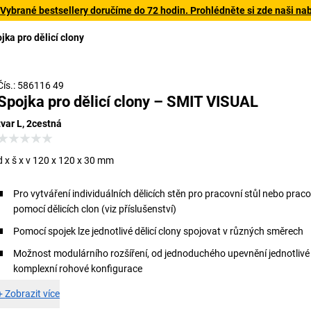
 Vybrané bestsellery doručíme do 72 hodin. Prohlédněte si zde naši na
jka pro dělicí clony
Znak odpovědného lesního hospodářství.
Čís.: 586116 49
Spojka pro dělicí clony – SMIT VISUAL
tvar L, 2cestná
d x š x v 120 x 120 x 30 mm
Pro vytváření individuálních dělicích stěn pro pracovní stůl nebo praco
pomocí dělicích clon (viz příslušenství)
Pomocí spojek lze jednotlivé dělicí clony spojovat v různých směrech
Možnost modulárního rozšíření, od jednoduchého upevnění jednotlivé
komplexní rohové konfigurace
+
Zobrazit více