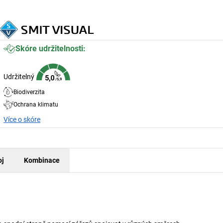
Skóre udržitelnosti:
Udržitelný
Biodiverzita
Ochrana klimatu
Více o skóre
oj
Kombinace