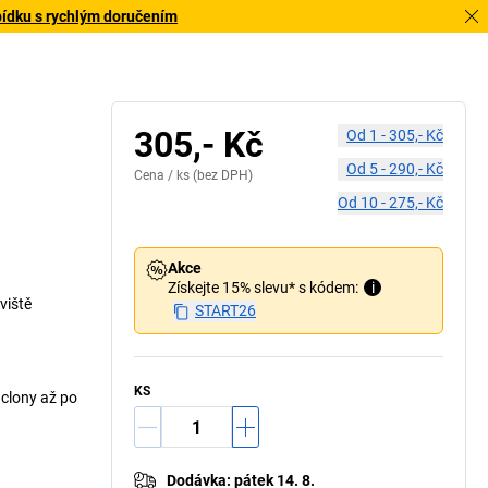
bídku s rychlým doručením
Znak odp
305,- Kč
Od
1
-
305,- Kč
Od
5
-
290,- Kč
Cena /
ks
(bez DPH)
Od
10
-
275,- Kč
Akce
Získejte 15% slevu* s kódem:
i
viště
START26
KS
 clony až po
Dodávka
:
pátek 14. 8.