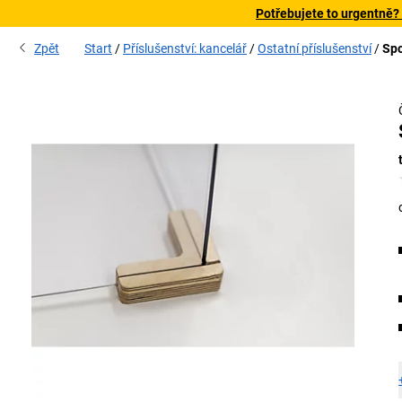
Potřebujete to urgentně?
Zpět
Start
Příslušenství: kancelář
Ostatní příslušenství
Spo