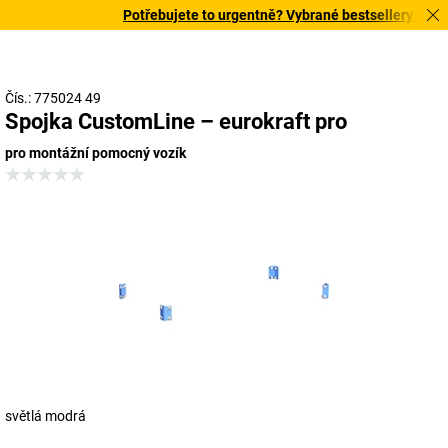
Potřebujete to urgentně? Vybrané bestsellery doručí
Čís.: 775024 49
Spojka CustomLine – eurokraft pro
pro montážní pomocný vozík
světlá modrá