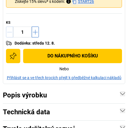
Získejte 15% slevu* s kódem:
i
START26
KS
Dodávka
:
středa 12. 8.
DO NÁKUPNÍHO KOŠÍKU
Nebo
Přihlásit se a ve třech krocích přejít k předběžné kalkulaci nákladů
Popis výrobku
Technická data