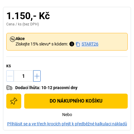
1.150,- Kč
Cena /
ks
(bez DPH)
Akce
Získejte 15% slevu* s kódem:
i
START26
KS
Dodací lhůta
:
10-12 pracovní dny
DO NÁKUPNÍHO KOŠÍKU
Nebo
Přihlásit se a ve třech krocích přejít k předběžné kalkulaci nákladů