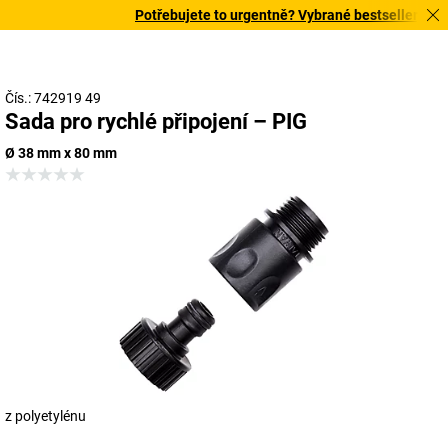
Potřebujete to urgentně? Vybrané bestsellery doru
Čís.: 742919 49
Sada pro rychlé připojení – PIG
Ø 38 mm x 80 mm
z polyetylénu