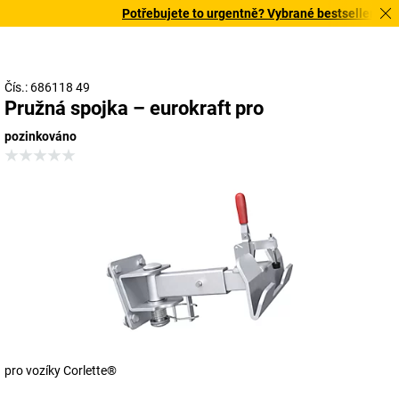
Potřebujete to urgentně? Vybrané bestsellery doru
Čís.: 686118 49
Pružná spojka – eurokraft pro
pozinkováno
pro vozíky Corlette®