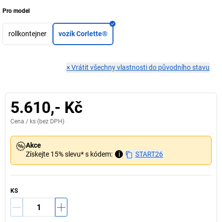
Pro model
rollkontejner
vozík Corlette®
×
Vrátit všechny vlastnosti do původního stavu
5.610,- Kč
Cena /
ks
(bez DPH)
Akce
Získejte 15% slevu* s kódem:
i
START26
KS