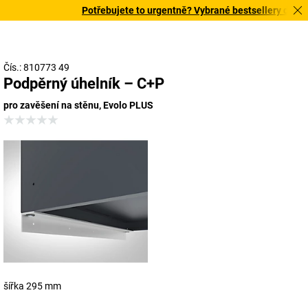
Potřebujete to urgentně? Vybrané bestsellery doručím
Čís.: 810773 49
Podpěrný úhelník – C+P
pro zavěšení na stěnu, Evolo PLUS
šířka 295 mm