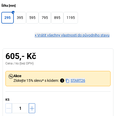
Šířka
[
mm
]
295
395
595
795
895
1195
×
Vrátit všechny vlastnosti do původního stavu
605,- Kč
Cena /
ks
(bez DPH)
Akce
Získejte 15% slevu* s kódem:
i
START26
KS