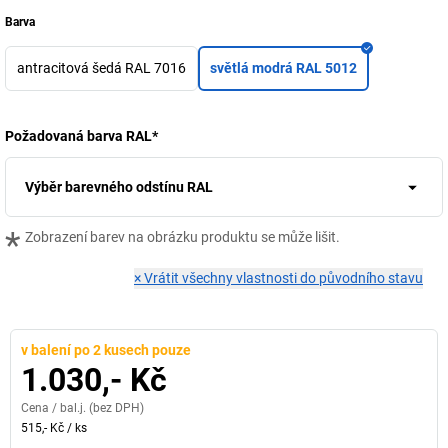
Barva
antracitová šedá RAL 7016
světlá modrá RAL 5012
Požadovaná barva RAL
*
Výběr barevného odstínu RAL
*
Zobrazení barev na obrázku produktu se může lišit.
×
Vrátit všechny vlastnosti do původního stavu
v balení po 2 kusech pouze
1.030,- Kč
Cena /
bal.j.
(bez DPH)
515,- Kč
/
ks