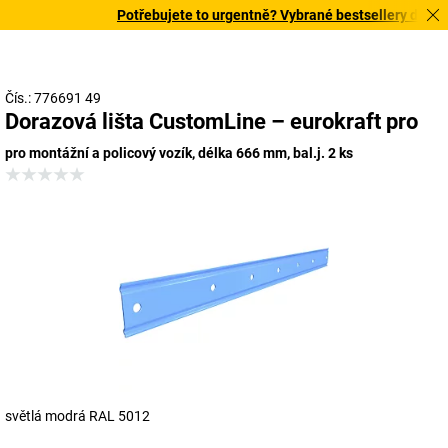
Potřebujete to urgentně? Vybrané bestsellery doručíme
Čís.: 776691 49
Dorazová lišta CustomLine – eurokraft pro
pro montážní a policový vozík, délka 666 mm, bal.j. 2 ks
světlá modrá RAL 5012