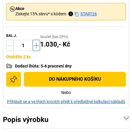
Akce
Získejte 15% slevu* s kódem:
i
START26
BAL.J.
Součet (bez DPH)
1.030,- Kč
Obdržíte 2 ks
Dodací lhůta
:
5-6 pracovní dny
DO NÁKUPNÍHO KOŠÍKU
Nebo
Přihlásit se a ve třech krocích přejít k předběžné kalkulaci nákladů
Popis výrobku