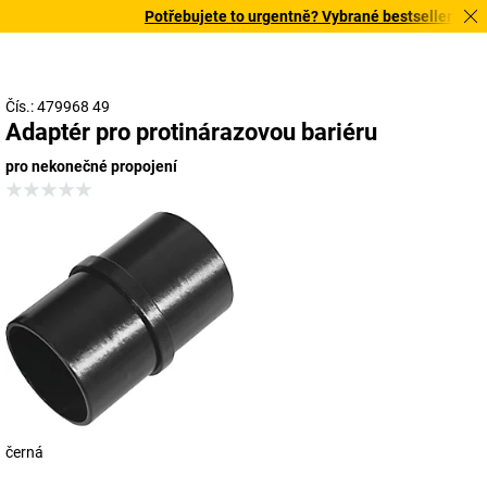
Potřebujete to urgentně? Vybrané bestsellery doruč
Čís.: 479968 49
Adaptér pro protinárazovou bariéru
pro nekonečné propojení
černá