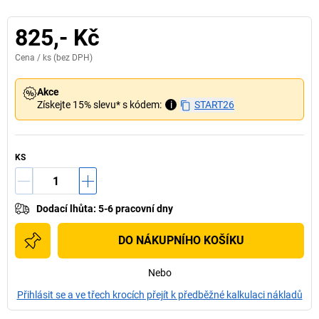
825,- Kč
Cena /
ks
(bez DPH)
Akce
Získejte 15% slevu* s kódem:
i
START26
KS
Dodací lhůta
:
5-6 pracovní dny
DO NÁKUPNÍHO KOŠÍKU
Nebo
Přihlásit se a ve třech krocích přejít k předběžné kalkulaci nákladů