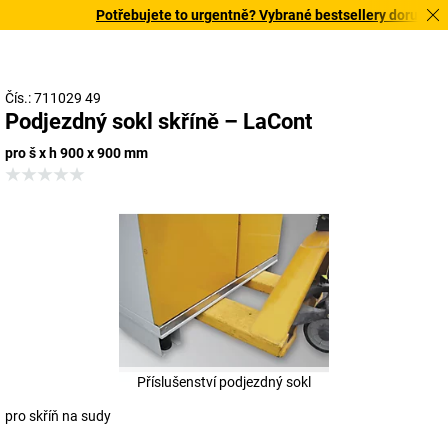
Potřebujete to urgentně? Vybrané bestsellery doručíme d
Čís.: 711029 49
Podjezdný sokl skříně – LaCont
pro š x h 900 x 900 mm
Příslušenství podjezdný sokl
pro skříň na sudy