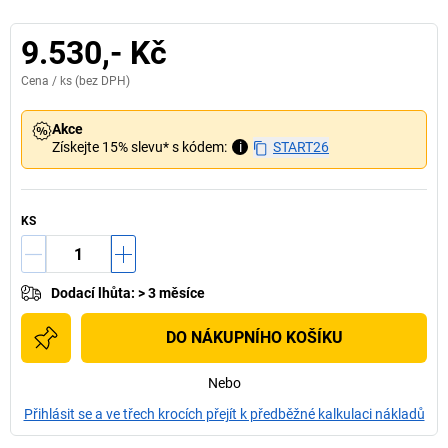
9.530,- Kč
Cena /
ks
(bez DPH)
Akce
Získejte 15% slevu* s kódem:
i
START26
KS
Dodací lhůta
:
> 3 měsíce
DO NÁKUPNÍHO KOŠÍKU
Nebo
Přihlásit se a ve třech krocích přejít k předběžné kalkulaci nákladů