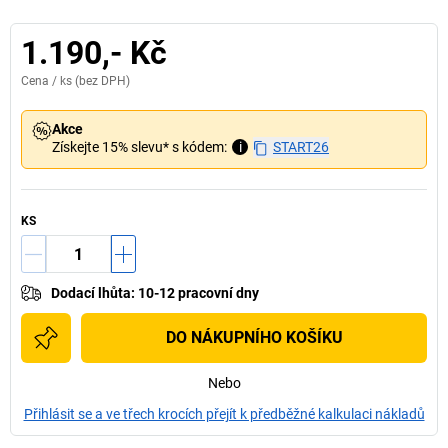
1.190,- Kč
Cena /
ks
(bez DPH)
Akce
Získejte 15% slevu* s kódem:
i
START26
KS
Dodací lhůta
:
10-12 pracovní dny
DO NÁKUPNÍHO KOŠÍKU
Nebo
Přihlásit se a ve třech krocích přejít k předběžné kalkulaci nákladů