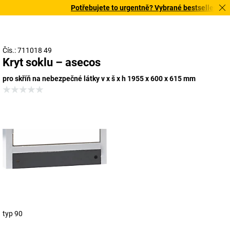
Potřebujete to urgentně? Vybrané bestsellery doru
Čís.: 711018 49
Kryt soklu – asecos
pro skříň na nebezpečné látky v x š x h 1955 x 600 x 615 mm
typ 90